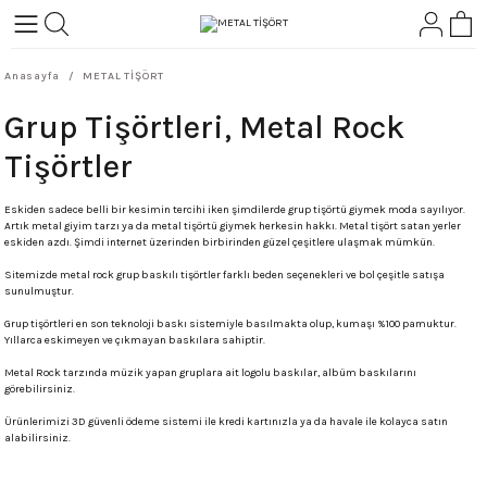
Geri Dön
Geri Dön
Anasayfa
METAL TİŞÖRT
L-ROCK
TLER
Grup Tişörtleri, Metal Rock
ört
Tişörtler
Eskiden sadece belli bir kesimin tercihi iken şimdilerde grup tişörtü giymek moda sayılıyor.
Artık metal giyim tarzı ya da metal tişörtü giymek herkesin hakkı. Metal tişört satan yerler
eskiden azdı. Şimdi internet üzerinden birbirinden güzel çeşitlere ulaşmak mümkün.
Sitemizde metal rock grup baskılı tişörtler farklı beden seçenekleri ve bol çeşitle satışa
sunulmuştur.
Grup tişörtleri en son teknoloji baskı sistemiyle basılmakta olup, kumaşı %100 pamuktur.
Yıllarca eskimeyen ve çıkmayan baskılara sahiptir.
Metal Rock tarzında müzik yapan gruplara ait logolu baskılar, albüm baskılarını
görebilirsiniz.
Ürünlerimizi 3D güvenli ödeme sistemi ile kredi kartınızla ya da havale ile kolayca satın
alabilirsiniz.