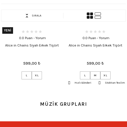
SIRALA
YENİ
0.0 Puan - Yorum
0.0 Puan - Yorum
Alice in Chains Siyah Erkek Tişört
Alice in Chains Siyah Erkek Tişört
599,00
₺
599,00
₺
L
XL
L
M
XL
Hızlı Gönderi
Stoktan Teslim
MÜZİK GRUPLARI