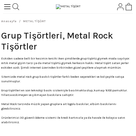
Geri Dön
Geri Dön
Anasayfa
METAL TİŞÖRT
L-ROCK
TLER
Grup Tişörtleri, Metal Rock
ört
Tişörtler
Eskiden sadece belli bir kesimin tercihi iken şimdilerde grup tişörtü giymek moda sayılıyor.
Artık metal giyim tarzı ya da metal tişörtü giymek herkesin hakkı. Metal tişört satan yerler
eskiden azdı. Şimdi internet üzerinden birbirinden güzel çeşitlere ulaşmak mümkün.
Sitemizde metal rock grup baskılı tişörtler farklı beden seçenekleri ve bol çeşitle satışa
sunulmuştur.
Grup tişörtleri en son teknoloji baskı sistemiyle basılmakta olup, kumaşı %100 pamuktur.
Yıllarca eskimeyen ve çıkmayan baskılara sahiptir.
Metal Rock tarzında müzik yapan gruplara ait logolu baskılar, albüm baskılarını
görebilirsiniz.
Ürünlerimizi 3D güvenli ödeme sistemi ile kredi kartınızla ya da havale ile kolayca satın
alabilirsiniz.