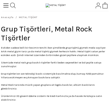
Geri Dön
Geri Dön
Anasayfa
METAL TİŞÖRT
L-ROCK
TLER
Grup Tişörtleri, Metal Rock
ört
Tişörtler
Eskiden sadece belli bir kesimin tercihi iken şimdilerde grup tişörtü giymek moda sayılıyor.
Artık metal giyim tarzı ya da metal tişörtü giymek herkesin hakkı. Metal tişört satan yerler
eskiden azdı. Şimdi internet üzerinden birbirinden güzel çeşitlere ulaşmak mümkün.
Sitemizde metal rock grup baskılı tişörtler farklı beden seçenekleri ve bol çeşitle satışa
sunulmuştur.
Grup tişörtleri en son teknoloji baskı sistemiyle basılmakta olup, kumaşı %100 pamuktur.
Yıllarca eskimeyen ve çıkmayan baskılara sahiptir.
Metal Rock tarzında müzik yapan gruplara ait logolu baskılar, albüm baskılarını
görebilirsiniz.
Ürünlerimizi 3D güvenli ödeme sistemi ile kredi kartınızla ya da havale ile kolayca satın
alabilirsiniz.