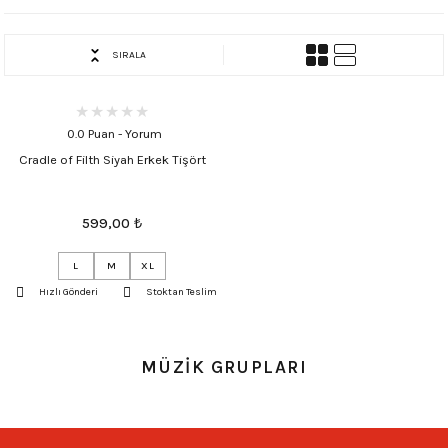
SIRALA
0.0 Puan - Yorum
Cradle of Filth Siyah Erkek Tişört
599,00
₺
L
M
XL
Hızlı Gönderi
Stoktan Teslim
MÜZİK GRUPLARI