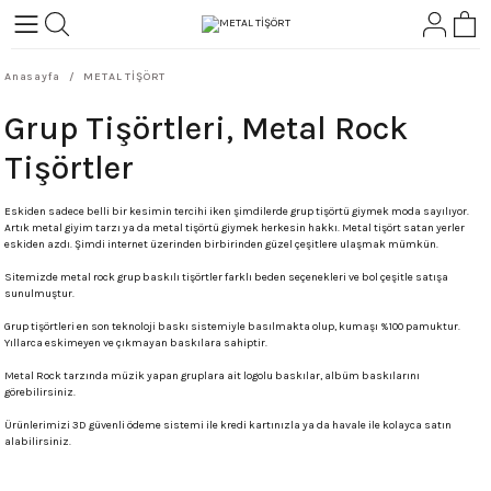
Geri Dön
Geri Dön
Anasayfa
METAL TİŞÖRT
L-ROCK
TLER
Grup Tişörtleri, Metal Rock
ört
Tişörtler
Eskiden sadece belli bir kesimin tercihi iken şimdilerde grup tişörtü giymek moda sayılıyor.
Artık metal giyim tarzı ya da metal tişörtü giymek herkesin hakkı. Metal tişört satan yerler
eskiden azdı. Şimdi internet üzerinden birbirinden güzel çeşitlere ulaşmak mümkün.
Sitemizde metal rock grup baskılı tişörtler farklı beden seçenekleri ve bol çeşitle satışa
sunulmuştur.
Grup tişörtleri en son teknoloji baskı sistemiyle basılmakta olup, kumaşı %100 pamuktur.
Yıllarca eskimeyen ve çıkmayan baskılara sahiptir.
Metal Rock tarzında müzik yapan gruplara ait logolu baskılar, albüm baskılarını
görebilirsiniz.
Ürünlerimizi 3D güvenli ödeme sistemi ile kredi kartınızla ya da havale ile kolayca satın
alabilirsiniz.