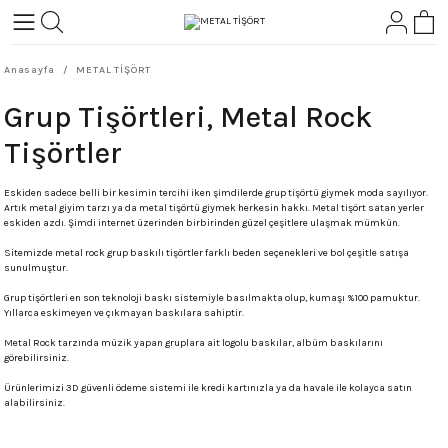
Geri Dön
Geri Dön
Anasayfa
METAL TİŞÖRT
L-ROCK
TLER
Grup Tişörtleri, Metal Rock
ört
Tişörtler
Eskiden sadece belli bir kesimin tercihi iken şimdilerde grup tişörtü giymek moda sayılıyor.
Artık metal giyim tarzı ya da metal tişörtü giymek herkesin hakkı. Metal tişört satan yerler
eskiden azdı. Şimdi internet üzerinden birbirinden güzel çeşitlere ulaşmak mümkün.
Sitemizde metal rock grup baskılı tişörtler farklı beden seçenekleri ve bol çeşitle satışa
sunulmuştur.
Grup tişörtleri en son teknoloji baskı sistemiyle basılmakta olup, kumaşı %100 pamuktur.
Yıllarca eskimeyen ve çıkmayan baskılara sahiptir.
Metal Rock tarzında müzik yapan gruplara ait logolu baskılar, albüm baskılarını
görebilirsiniz.
Ürünlerimizi 3D güvenli ödeme sistemi ile kredi kartınızla ya da havale ile kolayca satın
alabilirsiniz.