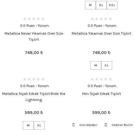
M
XL
XXL
0.0 Puan - Yorum
0.0 Puan - Yorum
Metallica Never Yıkamalı Over Size
Metallica Yıkamalı Over Size Tişört
Tişört
748,00
₺
748,00
₺
M
XL
0.0 Puan - Yorum
0.0 Puan - Yorum
Metallica Siyah Erkek Tişört-Ride the
Him Siyah Erkek Tişört
Lightning
599,00
₺
599,00
₺
Hızlı Gönderi
Stoktan Teslim
M
XL