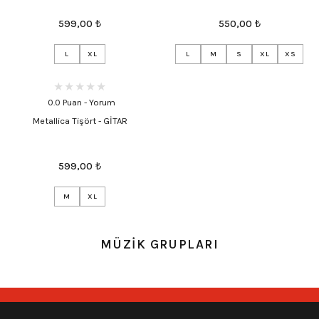
599,00
₺
550,00
₺
L
XL
L
M
S
XL
XS
0.0 Puan - Yorum
Metallica Tişört - GİTAR
599,00
₺
M
XL
MÜZİK GRUPLARI