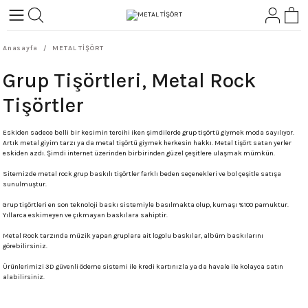
Geri Dön
Geri Dön
Anasayfa
METAL TİŞÖRT
L-ROCK
TLER
Grup Tişörtleri, Metal Rock
ört
Tişörtler
Eskiden sadece belli bir kesimin tercihi iken şimdilerde grup tişörtü giymek moda sayılıyor.
Artık metal giyim tarzı ya da metal tişörtü giymek herkesin hakkı. Metal tişört satan yerler
eskiden azdı. Şimdi internet üzerinden birbirinden güzel çeşitlere ulaşmak mümkün.
Sitemizde metal rock grup baskılı tişörtler farklı beden seçenekleri ve bol çeşitle satışa
sunulmuştur.
Grup tişörtleri en son teknoloji baskı sistemiyle basılmakta olup, kumaşı %100 pamuktur.
Yıllarca eskimeyen ve çıkmayan baskılara sahiptir.
Metal Rock tarzında müzik yapan gruplara ait logolu baskılar, albüm baskılarını
görebilirsiniz.
Ürünlerimizi 3D güvenli ödeme sistemi ile kredi kartınızla ya da havale ile kolayca satın
alabilirsiniz.