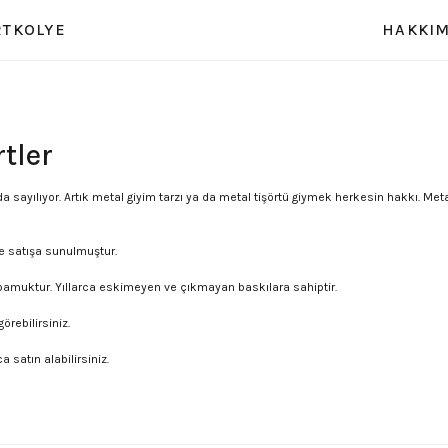
RT
KOLYE
HAKKIM
tler
 sayılıyor. Artık metal giyim tarzı ya da metal tişörtü giymek herkesin hakkı. Metal
le satışa sunulmuştur.
 pamuktur. Yıllarca eskimeyen ve çıkmayan baskılara sahiptir.
örebilirsiniz.
 satın alabilirsiniz.