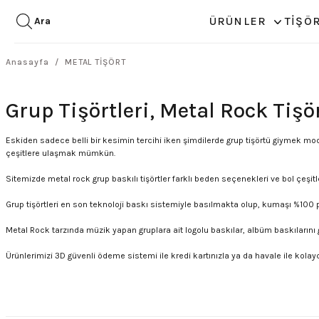
ÜRÜNLER
TİŞÖ
Ara
Anasayfa
METAL TİŞÖRT
Grup Tişörtleri, Metal Rock Tişör
Eskiden sadece belli bir kesimin tercihi iken şimdilerde grup tişörtü giymek moda
çeşitlere ulaşmak mümkün.
Sitemizde metal rock grup baskılı tişörtler farklı beden seçenekleri ve bol çeşit
Grup tişörtleri en son teknoloji baskı sistemiyle basılmakta olup, kumaşı %100
Metal Rock tarzında müzik yapan gruplara ait logolu baskılar, albüm baskılarını g
Ürünlerimizi 3D güvenli ödeme sistemi ile kredi kartınızla ya da havale ile kolayca