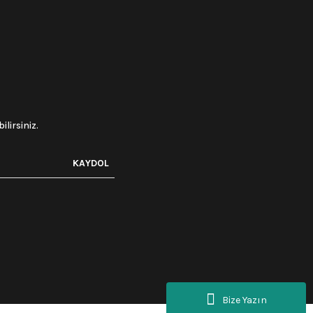
lirsiniz.
KAYDOL
Bize Yazın