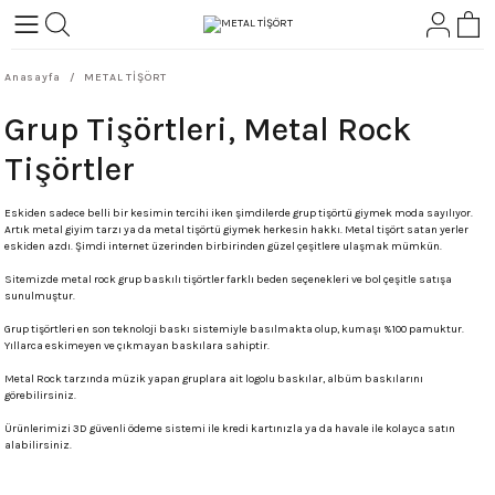
Geri Dön
Geri Dön
Anasayfa
METAL TİŞÖRT
L-ROCK
TLER
Grup Tişörtleri, Metal Rock
ört
Tişörtler
Eskiden sadece belli bir kesimin tercihi iken şimdilerde grup tişörtü giymek moda sayılıyor.
Artık metal giyim tarzı ya da metal tişörtü giymek herkesin hakkı. Metal tişört satan yerler
eskiden azdı. Şimdi internet üzerinden birbirinden güzel çeşitlere ulaşmak mümkün.
Sitemizde metal rock grup baskılı tişörtler farklı beden seçenekleri ve bol çeşitle satışa
sunulmuştur.
Grup tişörtleri en son teknoloji baskı sistemiyle basılmakta olup, kumaşı %100 pamuktur.
Yıllarca eskimeyen ve çıkmayan baskılara sahiptir.
Metal Rock tarzında müzik yapan gruplara ait logolu baskılar, albüm baskılarını
görebilirsiniz.
Ürünlerimizi 3D güvenli ödeme sistemi ile kredi kartınızla ya da havale ile kolayca satın
alabilirsiniz.