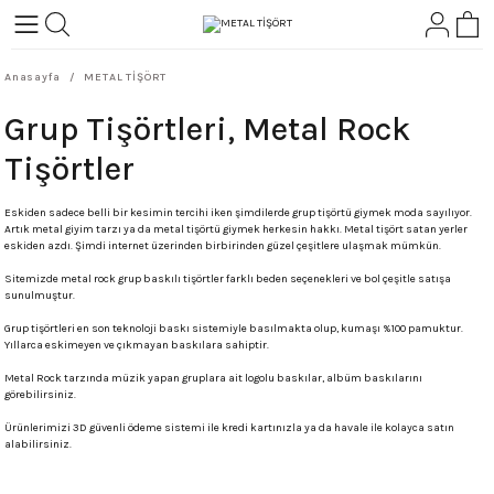
Geri Dön
Geri Dön
Anasayfa
METAL TİŞÖRT
L-ROCK
TLER
Grup Tişörtleri, Metal Rock
ört
Tişörtler
Eskiden sadece belli bir kesimin tercihi iken şimdilerde grup tişörtü giymek moda sayılıyor.
Artık metal giyim tarzı ya da metal tişörtü giymek herkesin hakkı. Metal tişört satan yerler
eskiden azdı. Şimdi internet üzerinden birbirinden güzel çeşitlere ulaşmak mümkün.
Sitemizde metal rock grup baskılı tişörtler farklı beden seçenekleri ve bol çeşitle satışa
sunulmuştur.
Grup tişörtleri en son teknoloji baskı sistemiyle basılmakta olup, kumaşı %100 pamuktur.
Yıllarca eskimeyen ve çıkmayan baskılara sahiptir.
Metal Rock tarzında müzik yapan gruplara ait logolu baskılar, albüm baskılarını
görebilirsiniz.
Ürünlerimizi 3D güvenli ödeme sistemi ile kredi kartınızla ya da havale ile kolayca satın
alabilirsiniz.