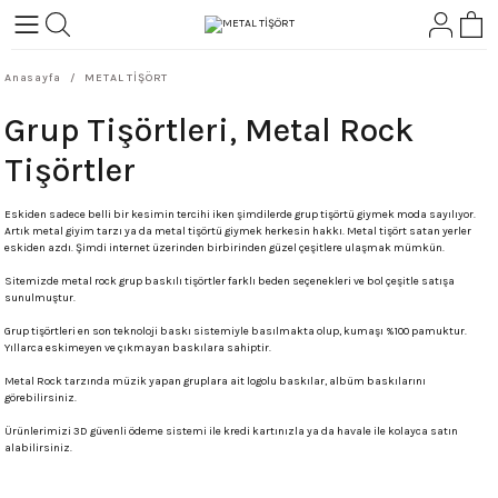
Geri Dön
Geri Dön
Anasayfa
METAL TİŞÖRT
L-ROCK
TLER
Grup Tişörtleri, Metal Rock
ört
Tişörtler
Eskiden sadece belli bir kesimin tercihi iken şimdilerde grup tişörtü giymek moda sayılıyor.
Artık metal giyim tarzı ya da metal tişörtü giymek herkesin hakkı. Metal tişört satan yerler
eskiden azdı. Şimdi internet üzerinden birbirinden güzel çeşitlere ulaşmak mümkün.
Sitemizde metal rock grup baskılı tişörtler farklı beden seçenekleri ve bol çeşitle satışa
sunulmuştur.
Grup tişörtleri en son teknoloji baskı sistemiyle basılmakta olup, kumaşı %100 pamuktur.
Yıllarca eskimeyen ve çıkmayan baskılara sahiptir.
Metal Rock tarzında müzik yapan gruplara ait logolu baskılar, albüm baskılarını
görebilirsiniz.
Ürünlerimizi 3D güvenli ödeme sistemi ile kredi kartınızla ya da havale ile kolayca satın
alabilirsiniz.