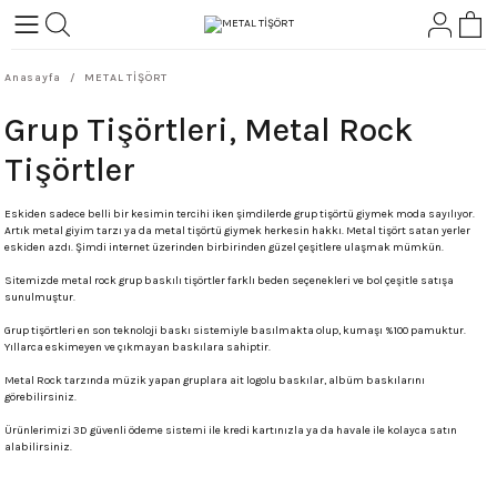
Geri Dön
Geri Dön
Anasayfa
METAL TİŞÖRT
L-ROCK
TLER
Grup Tişörtleri, Metal Rock
ört
Tişörtler
Eskiden sadece belli bir kesimin tercihi iken şimdilerde grup tişörtü giymek moda sayılıyor.
Artık metal giyim tarzı ya da metal tişörtü giymek herkesin hakkı. Metal tişört satan yerler
eskiden azdı. Şimdi internet üzerinden birbirinden güzel çeşitlere ulaşmak mümkün.
Sitemizde metal rock grup baskılı tişörtler farklı beden seçenekleri ve bol çeşitle satışa
sunulmuştur.
Grup tişörtleri en son teknoloji baskı sistemiyle basılmakta olup, kumaşı %100 pamuktur.
Yıllarca eskimeyen ve çıkmayan baskılara sahiptir.
Metal Rock tarzında müzik yapan gruplara ait logolu baskılar, albüm baskılarını
görebilirsiniz.
Ürünlerimizi 3D güvenli ödeme sistemi ile kredi kartınızla ya da havale ile kolayca satın
alabilirsiniz.