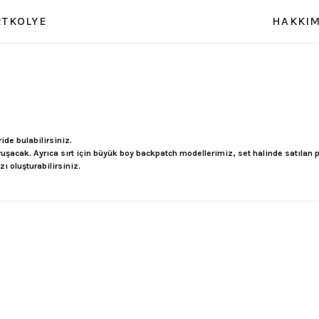
RT
KOLYE
HAKKIM
ide bulabilirsiniz.
avuşacak. Ayrıca sırt için büyük boy backpatch modellerimiz, set halinde satılan
ı oluşturabilirsiniz.