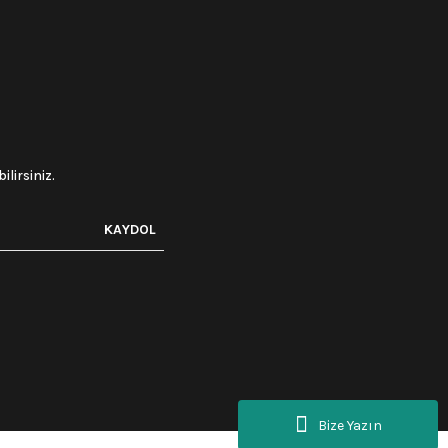
lirsiniz.
KAYDOL
Bize Yazın