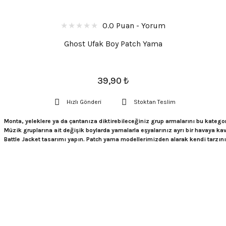
0.0 Puan - Yorum
Ghost Ufak Boy Patch Yama
39,90
₺
Hızlı Gönderi
Stoktan Teslim
Monta, yeleklere ya da çantanıza diktirebileceğiniz grup armalarını bu kategor
Müzik gruplarına ait değişik boylarda yamalarla eşyalarınız ayrı bir havaya k
Battle Jacket tasarımı yapın. Patch yama modellerimizden alarak kendi tarzınız