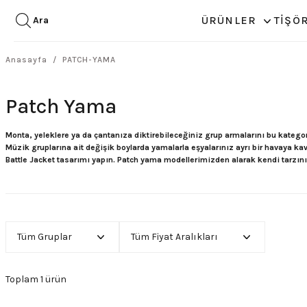
ÜRÜNLER
TİŞÖ
Ara
Anasayfa
PATCH-YAMA
Patch Yama
Monta, yeleklere ya da çantanıza diktirebileceğiniz grup armalarını bu kategor
Müzik gruplarına ait değişik boylarda yamalarla eşyalarınız ayrı bir havaya k
Battle Jacket tasarımı yapın. Patch yama modellerimizden alarak kendi tarzınız
Tüm Gruplar
Tüm Fiyat Aralıkları
Toplam 1 ürün