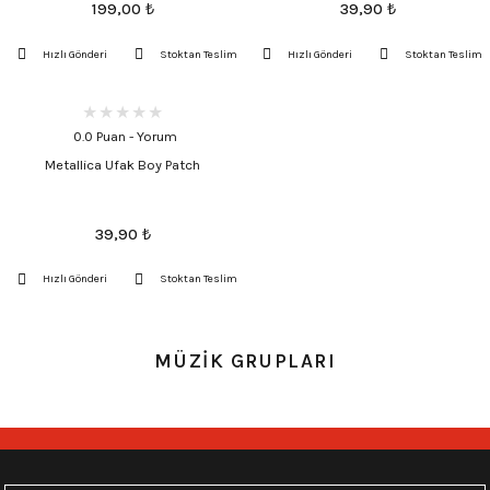
199,00
₺
39,90
₺
Hızlı Gönderi
Stoktan Teslim
Hızlı Gönderi
Stoktan Teslim
0.0 Puan - Yorum
Metallica Ufak Boy Patch
39,90
₺
Hızlı Gönderi
Stoktan Teslim
MÜZİK GRUPLARI