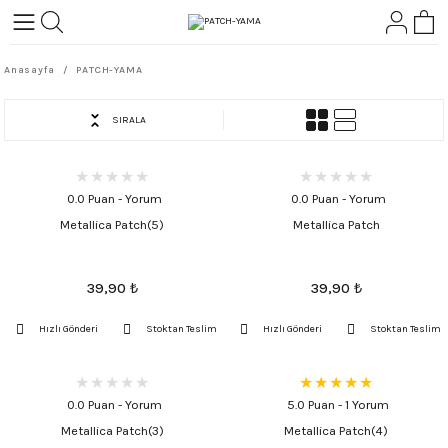
Geri Dön
Geri Dön
Anasayfa
PATCH-YAMA
L-ROCK
TLER
SIRALA
ört
0.0 Puan - Yorum
0.0 Puan - Yorum
Metallica Patch(5)
Metallica Patch
39,90
₺
39,90
₺
Hızlı Gönderi
Stoktan Teslim
Hızlı Gönderi
Stoktan Teslim
0.0 Puan - Yorum
5.0 Puan - 1 Yorum
Metallica Patch(3)
Metallica Patch(4)