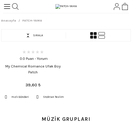
Geri Dön
Geri Dön
Anasayfa
PATCH-YAMA
L-ROCK
TLER
SIRALA
ört
0.0 Puan - Yorum
My Chemical Romance Ufak Boy
Patch
39,60
₺
Hızlı Gönderi
Stoktan Teslim
MÜZİK GRUPLARI