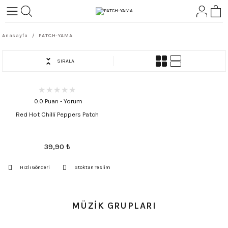
Geri Dön
Geri Dön
Anasayfa
PATCH-YAMA
L-ROCK
TLER
SIRALA
ört
0.0 Puan - Yorum
Red Hot Chilli Peppers Patch
39,90
₺
Hızlı Gönderi
Stoktan Teslim
MÜZİK GRUPLARI