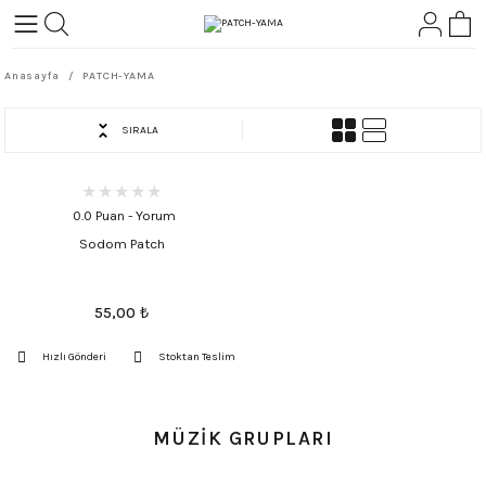
Geri Dön
Geri Dön
Anasayfa
PATCH-YAMA
L-ROCK
TLER
SIRALA
ört
0.0 Puan - Yorum
Sodom Patch
55,00
₺
Hızlı Gönderi
Stoktan Teslim
MÜZİK GRUPLARI