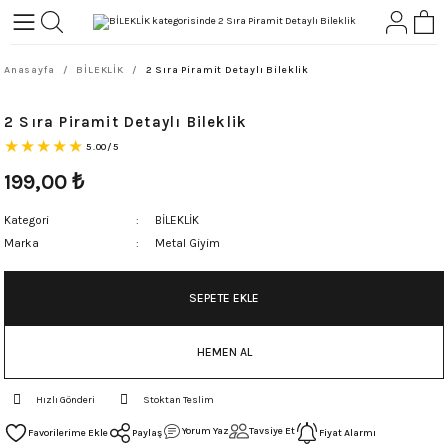
Geri Dön
Geri Dön
Anasayfa
BİLEKLİK
2 Sıra Piramit Detaylı Bileklik
L-ROCK
TLER
2 Sıra Piramit Detaylı Bileklik
ört
5.00/5
199,00
₺
Kategori
BİLEKLİK
Marka
Metal Giyim
SEPETE EKLE
HEMEN AL
Hızlı Gönderi
Stoktan Teslim
Yorum Yaz
Tavsiye Et
Paylaş
Fiyat Alarmı