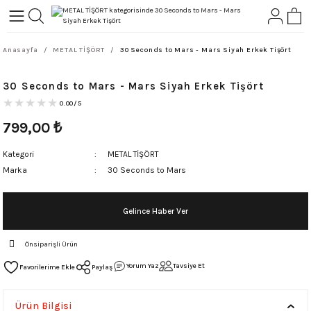
Geri Dön
Geri Dön
Anasayfa
METAL TİŞÖRT
30 Seconds to Mars - Mars Siyah Erkek Tişört
L-ROCK
TLER
30 Seconds to Mars - Mars Siyah Erkek Tişört
ört
0.00/5
799,00
₺
Kategori
METAL TİŞÖRT
Marka
30 Seconds to Mars
Gelince Haber Ver
Önsiparişli Ürün
Yorum Yaz
Tavsiye Et
Paylaş
Ürün Bilgisi