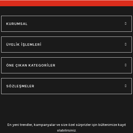
748,00
₺
748,00
₺
M
L
XL
M
L
XL
KURUMSAL
0.0 Puan - Yorum
0.0 Puan - Yorum
Type O Negative Siyah Erkek Tişört
Korn Yıkamalı Over Size Tişört
ÜYELİK İŞLEMLERİ
599,00
₺
748,00
₺
ÖNE ÇIKAN KATEGORİLER
0.0 Puan - Yorum
0.0 Puan - Yorum
0.0 Puan - Yorum
SÖZLEŞMELER
Psychonaut 4 Siyah Erkek Tişört
Burzum Tişört
Motörhead Tişört
599,00
₺
594,00
₺
599,00
₺
L
M
XL
L
M
XL
M
XL
En yeni trendler, kampanyalar ve size özel sürprizler için bültenimize kayıt
olabilirsiniz.