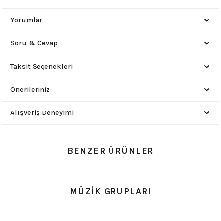
Yorumlar
Soru & Cevap
Taksit Seçenekleri
Önerileriniz
Alışveriş Deneyimi
BENZER ÜRÜNLER
0.0 Puan - Yorum
0.0 Puan - Yorum
MÜZİK GRUPLARI
Metallica All Over Beyaz Erkek Tişört
Him Yıkamalı Over Size Tişört