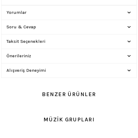
Yorumlar
Soru & Cevap
Taksit Seçenekleri
Önerileriniz
Alışveriş Deneyimi
BENZER ÜRÜNLER
0.0 Puan - Yorum
0.0 Puan - Yorum
MÜZİK GRUPLARI
Metallica All Over Beyaz Erkek Tişört
Him Yıkamalı Over Size Tişört