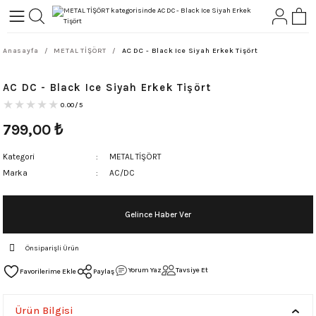
Geri Dön
Geri Dön
Anasayfa
METAL TİŞÖRT
AC DC - Black Ice Siyah Erkek Tişört
L-ROCK
TLER
AC DC - Black Ice Siyah Erkek Tişört
ört
0.00/5
799,00
₺
Kategori
METAL TİŞÖRT
Marka
AC/DC
Gelince Haber Ver
Önsiparişli Ürün
Yorum Yaz
Tavsiye Et
Paylaş
Ürün Bilgisi