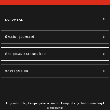
748,00
₺
748,00
₺
M
L
XL
M
L
XL
KURUMSAL
0.0 Puan - Yorum
0.0 Puan - Yorum
Type O Negative Siyah Erkek Tişört
Korn Yıkamalı Over Size Tişört
ÜYELİK İŞLEMLERİ
599,00
₺
748,00
₺
ÖNE ÇIKAN KATEGORİLER
0.0 Puan - Yorum
0.0 Puan - Yorum
0.0 Puan - Yorum
SÖZLEŞMELER
Psychonaut 4 Siyah Erkek Tişört
Burzum Tişört
Motörhead Tişört
599,00
₺
594,00
₺
599,00
₺
L
M
XL
L
M
XL
L
M
XL
En yeni trendler, kampanyalar ve size özel sürprizler için bültenimize kayıt
olabilirsiniz.