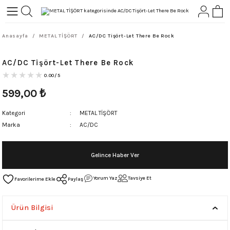
Geri Dön
Geri Dön
Anasayfa
METAL TİŞÖRT
AC/DC Tişört-Let There Be Rock
L-ROCK
TLER
AC/DC Tişört-Let There Be Rock
ört
0.00/5
599,00
₺
Kategori
METAL TİŞÖRT
Marka
AC/DC
Gelince Haber Ver
Yorum Yaz
Tavsiye Et
Paylaş
Ürün Bilgisi