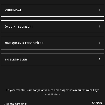
M
L
XL
M
L
XL
KURUMSAL
0.0 Puan - Yorum
0.0 Puan - Yorum
Type O Negative Siyah Erkek Tişört
Korn Yıkamalı Over Size Tişört
ÜYELİK İŞLEMLERİ
599,00
₺
748,00
₺
ÖNE ÇIKAN KATEGORİLER
0.0 Puan - Yorum
0.0 Puan - Yorum
0.0 Puan - Yorum
SÖZLEŞMELER
Psychonaut 4 Siyah Erkek Tişört
Burzum Tişört
Motörhead Tişört
599,00
₺
594,00
₺
599,00
₺
L
M
XL
L
M
XL
M
XL
En yeni trendler, kampanyalar ve size özel sürprizler için bültenimize kayıt
olabilirsiniz.
0.0 Puan - Yorum
0.0 Puan - Yorum
0.0 Puan - Yorum
KAYDOL