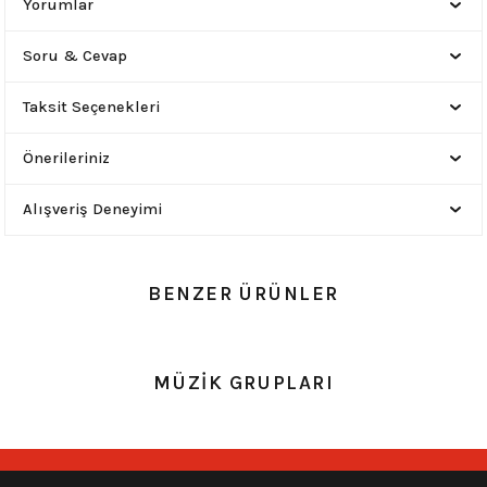
Yorumlar
Soru & Cevap
Taksit Seçenekleri
Önerileriniz
Alışveriş Deneyimi
BENZER ÜRÜNLER
0.0 Puan - Yorum
0.0 Puan - Yorum
MÜZİK GRUPLARI
Metallica All Over Beyaz Erkek Tişört
Him Yıkamalı Over Size Tişört
748,00
₺
748,00
₺