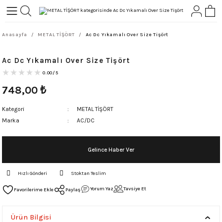
Geri Dön
Geri Dön
Anasayfa
METAL TİŞÖRT
Ac Dc Yıkamalı Over Size Tişört
L-ROCK
TLER
Ac Dc Yıkamalı Over Size Tişört
ört
0.00/5
748,00
₺
Kategori
METAL TİŞÖRT
Marka
AC/DC
Gelince Haber Ver
Hızlı Gönderi
Stoktan Teslim
Yorum Yaz
Tavsiye Et
Paylaş
Ürün Bilgisi