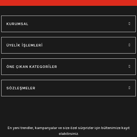
748,00
₺
748,00
₺
M
L
XL
M
L
XL
KURUMSAL
0.0 Puan - Yorum
0.0 Puan - Yorum
Type O Negative Siyah Erkek Tişört
Korn Yıkamalı Over Size Tişört
ÜYELİK İŞLEMLERİ
599,00
₺
748,00
₺
ÖNE ÇIKAN KATEGORİLER
0.0 Puan - Yorum
0.0 Puan - Yorum
0.0 Puan - Yorum
SÖZLEŞMELER
Psychonaut 4 Siyah Erkek Tişört
Burzum Tişört
Motörhead Tişört
599,00
₺
594,00
₺
599,00
₺
L
M
XL
L
M
XL
L
M
XL
En yeni trendler, kampanyalar ve size özel sürprizler için bültenimize kayıt
olabilirsiniz.