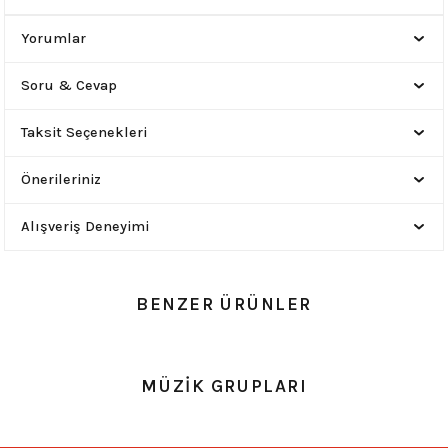
Yorumlar
Soru & Cevap
Taksit Seçenekleri
Önerileriniz
Alışveriş Deneyimi
BENZER ÜRÜNLER
0.0 Puan - Yorum
0.0 Puan - Yorum
MÜZİK GRUPLARI
Metallica All Over Beyaz Erkek Tişört
Him Yıkamalı Over Size Tişört