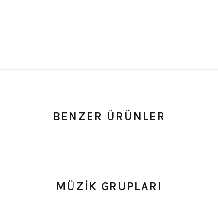
BENZER ÜRÜNLER
- Yorum
0.0 Puan - Yorum
0.0
e Tişört
Type O Negative Siyah Erkek Tişört
Korn Yıkamalı O
MÜZİK GRUPLARI
599,00
₺
748,