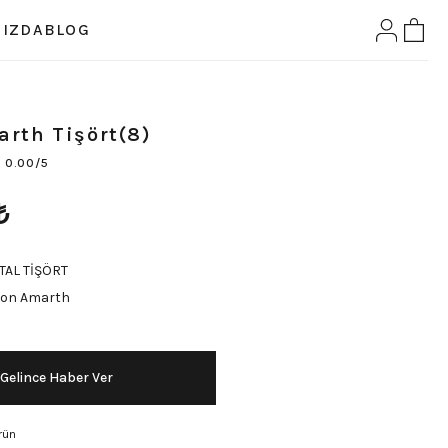
IZDA
BLOG
rth Tişört(8)
0.00/5
₺
TAL TİŞÖRT
on Amarth
Gelince Haber Ver
rün