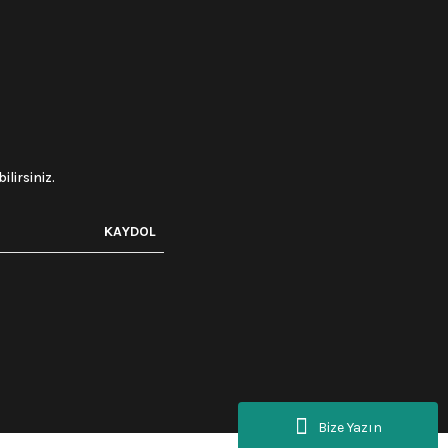
lirsiniz.
KAYDOL
Bize Yazın