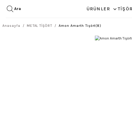
ÜRÜNLER
TİŞÖ
Ara
Anasayfa
METAL TİŞÖRT
Amon Amarth Tişört(8)