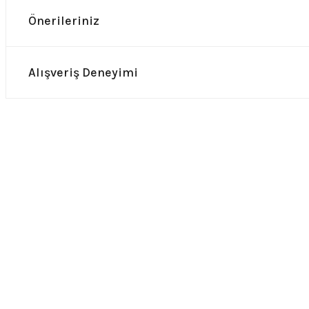
Önerileriniz
Alışveriş Deneyimi
0.0 Puan - Yorum
0.0 Puan 
Metallica All Over Beyaz Erkek Tişört
Him Yıkamalı Over Siz
748,00
₺
748,00
₺