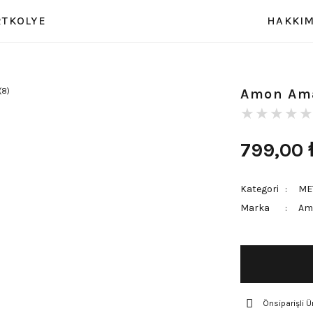
RT
KOLYE
HAKKIM
Amon Ama
799,00
Kategori
ME
Marka
Am
Önsiparişli Ü