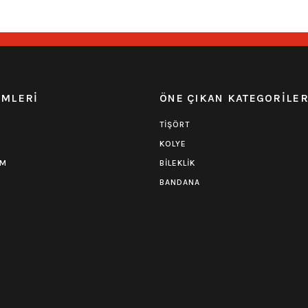
0.0 Puan - Yorum
0.0 Puan - 
Iron Maiden Tişört-Benjamin Breeg
Pink Floyd Tişört
EMLERİ
ÖNE ÇIKAN KATEGORİLE
594,00
₺
594,00
₺
TİŞÖRT
KOLYE
UM
BİLEKLİK
BANDANA