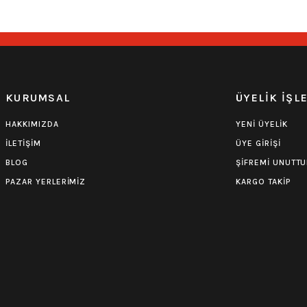
0.0 Puan - Yorum
0.0 Puan - Yorum
Burzum Tişört
Motörhead Tişört
KURUMSAL
ÜYELİK İŞL
594,00
₺
599,00
₺
HAKKIMIZDA
YENİ ÜYELİK
İLETİŞİM
ÜYE GİRİŞİ
BLOG
ŞİFREMİ UNUTT
PAZAR YERLERİMİZ
KARGO TAKİP