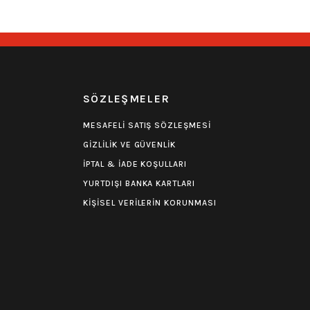
Yorum
0.0 Puan - Yorum
Nirvana Tişört
R
SÖZLEŞMELER
599,00
₺
MESAFELİ SATIŞ SÖZLEŞMESİ
GİZLİLİK VE GÜVENLİK
İPTAL & İADE KOŞULLARI
YURTDIŞI BANKA KARTLARI
KİŞİSEL VERİLERİN KORUNMASI