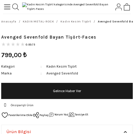
Geri Dön
Geri Dön
Anasayfa
KADIN METAL-ROCK
Kadın Kesim Tişört
Avenged Sevenfold Ba
L-ROCK
TLER
Avenged Sevenfold Bayan Tişört-Faces
ört
0.00/5
799,00
₺
Kategori
Kadın Kesim Tişört
Marka
Avenged Sevenfold
Gelince Haber Ver
Önsiparişli Ürün
Yorum Yaz
Tavsiye Et
Paylaş
Ürün Bilgisi