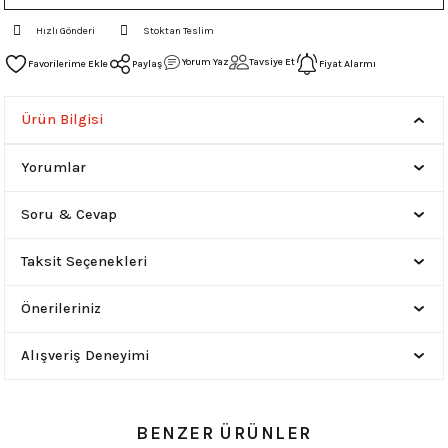
Hızlı Gönderi
Stoktan Teslim
Yorum Yaz
Tavsiye Et
Paylaş
Fiyat Alarmı
Ürün Bilgisi
Yorumlar
Soru & Cevap
Taksit Seçenekleri
Önerileriniz
Alışveriş Deneyimi
BENZER ÜRÜNLER