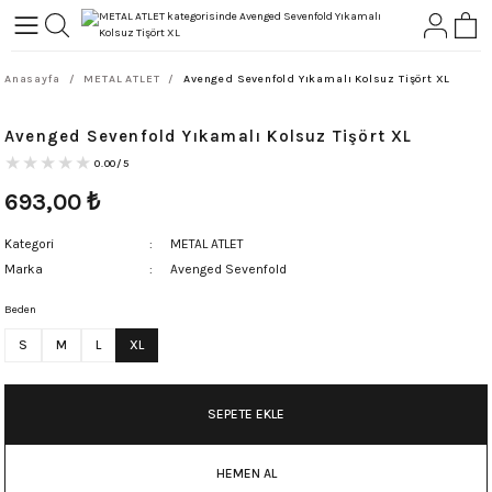
Geri Dön
Geri Dön
Anasayfa
METAL ATLET
Avenged Sevenfold Yıkamalı Kolsuz Tişört XL
L-ROCK
TLER
Avenged Sevenfold Yıkamalı Kolsuz Tişört XL
ört
0.00/5
693,00
₺
Kategori
METAL ATLET
Marka
Avenged Sevenfold
Beden
S
M
L
XL
SEPETE EKLE
HEMEN AL