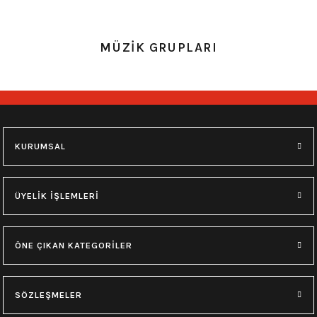
0.0 Puan - Yorum
MÜZİK GRUPLARI
Ramsstein Yıkamalı Over Size Kolsuz Tişört
693,00
₺
M
XL
KURUMSAL
0.0 Puan - Yorum
Black Label Society Yıkamalı Over Size Kolsuz Tişört
ÜYELİK İŞLEMLERİ
693,00
₺
ÖNE ÇIKAN KATEGORİLER
M
L
XL
SÖZLEŞMELER
0.0 Puan - Yorum