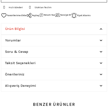
Hızlı Gönderi
Stoktan Teslim
Yorum Yaz
Tavsiye Et
Paylaş
Fiyat Alarmı
Ürün Bilgisi
Yorumlar
Soru & Cevap
Taksit Seçenekleri
Önerileriniz
Alışveriş Deneyimi
BENZER ÜRÜNLER