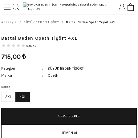
Geri Dön
Geri Dön
Anasayfa
BÜYÜK BEDEN TİŞÖRT
Battal Beden Opeth Tişört 4XL
L-ROCK
TLER
Battal Beden Opeth Tişört 4XL
ört
0.00/5
715,00
₺
Kategori
BÜYÜK BEDEN TİŞÖRT
Marka
Opeth
Beden
2XL
4XL
SEPETE EKLE
HEMEN AL