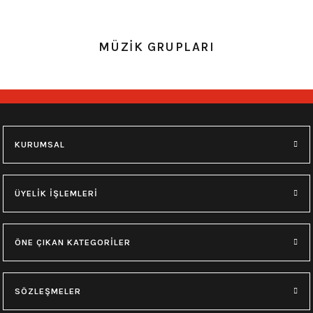
0.0 Puan - Yorum
0.0 Puan - Yorum
MÜZİK GRUPLARI
Battal Beden Pink Floyd Siyah Erkek Tişört
Battal Beden Motörhead Tişört
715,00
₺
650,00
₺
2XL
3XL
2XL
3XL
4XL
KURUMSAL
0.0 Puan - Yorum
0.0 Puan - Yorum
Battal Beden Rammstein Tişört
Battal Beden Düz Siyah Erkek Tişört
ÜYELİK İŞLEMLERİ
715,00
₺
605,00
₺
ÖNE ÇIKAN KATEGORİLER
2XL
4XL
SÖZLEŞMELER