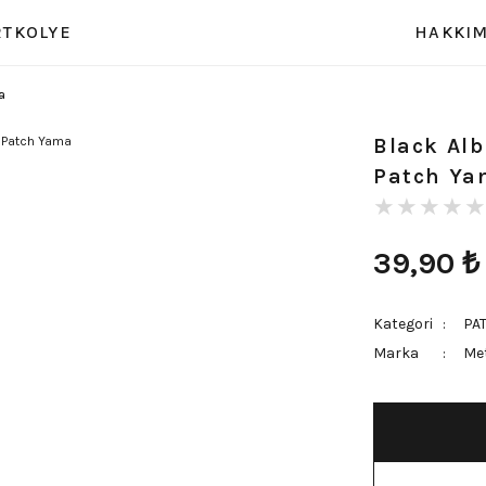
RT
KOLYE
HAKKIM
a
Black Al
Patch Ya
39,90
₺
Kategori
PA
Marka
Met