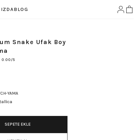
IZDA
BLOG
bum Snake Ufak Boy
ma
0.00/5
TCH-YAMA
allica
SEPETE EKLE