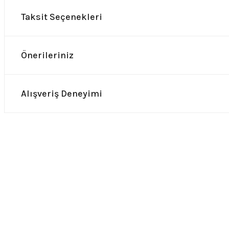
Taksit Seçenekleri
Önerileriniz
Alışveriş Deneyimi
0.0 Puan - 0 Yorum
0.0 Puan -
Dream Theater Ufak Boy Patch
Linkin Park Ufak Boy