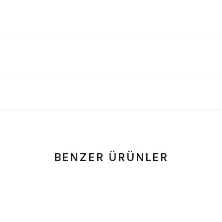
BENZER ÜRÜNLER
 0 Yorum
0.0 Puan - 0 Yorum
 Patch
Motörhead Lemmy Ufak Boy Patch
Bon Jov