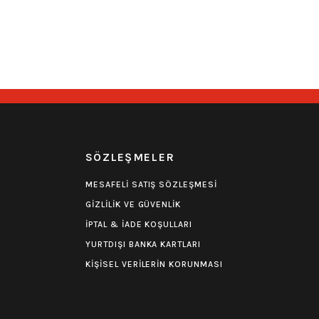
39,90
₺
39,90
₺
i
Stoktan Teslim
Hızlı Gönderi
Stoktan Teslim
0.0 Puan - 0 Yorum
0.0 Puan - 0 Yorum
ak Boy Patch Yama
Venom Ufak Boy Patch Yama
R
SÖZLEŞMELER
39,90
₺
39,90
₺
MESAFELİ SATIŞ SÖZLEŞMESİ
GİZLİLİK VE GÜVENLİK
i
Stoktan Teslim
Hızlı Gönderi
Stoktan Teslim
İPTAL & İADE KOŞULLARI
YURTDIŞI BANKA KARTLARI
KİŞİSEL VERİLERİN KORUNMASI