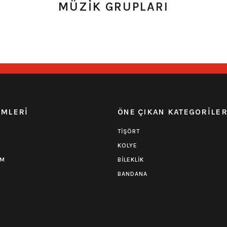
MÜZİK GRUPLARI
39,90
₺
toktan Teslim
Hızlı Gönderi
Stoktan Teslim
Hızlı Gönder
 1 Yorum
0.0 Puan - 0 Yorum
atch Yama
Children of Bodom Patch
Gojira Uf
EMLERİ
ÖNE ÇIKAN KATEGORİLE
44,00
₺
TİŞÖRT
KOLYE
toktan Teslim
Hızlı Gönderi
Stoktan Teslim
Hızlı Gönder
UM
BİLEKLİK
BANDANA