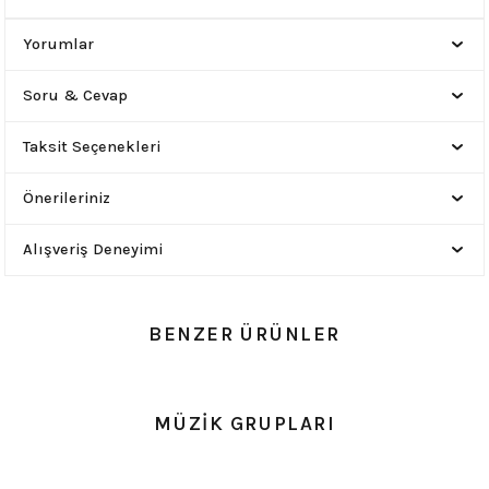
Yorumlar
Soru & Cevap
Taksit Seçenekleri
Önerileriniz
Alışveriş Deneyimi
BENZER ÜRÜNLER
0.0 Puan - Yorum
0.0 Puan - Yorum
MÜZİK GRUPLARI
Guns n Roses Çocuk Tişört
Nirvana Kurt Cobain Çocuk Tişört