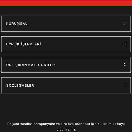
549,00
₺
549,00
₺
11 yaş
12 yaş
7 yaş
9 yaş
9 yaş
11 yaş
KURUMSAL
0.0 Puan - Yorum
0.0 Puan - Yorum
0.0 Puan - Yorum
Megadeth Çocuk Tişört
AC/DC Çocuk Tişört
Rammstein Çocuk Tişört
ÜYELİK İŞLEMLERİ
549,00
₺
549,00
₺
549,00
₺
ÖNE ÇIKAN KATEGORİLER
7 yaş
9 yaş
9 yaş
11 yaş
7 yaş
9 yaş
11 yaş
12 yaş
SÖZLEŞMELER
0.0 Puan - Yorum
Iron Maiden Çocuk Tişört
549,00
₺
En yeni trendler, kampanyalar ve size özel sürprizler için bültenimize kayıt
11 yaş
12 yaş
7 yaş
9 yaş
olabilirsiniz.