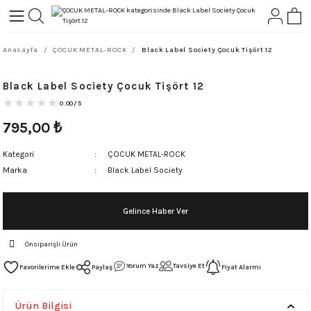
Geri Dön
Geri Dön
Anasayfa
ÇOCUK METAL-ROCK
Black Label Society Çocuk Tişört 12
L-ROCK
TLER
Black Label Society Çocuk Tişört 12
ört
0.00/5
795,00
₺
Kategori
ÇOCUK METAL-ROCK
Marka
Black Label Society
Gelince Haber Ver
Önsiparişli Ürün
Yorum Yaz
Tavsiye Et
Paylaş
Fiyat Alarmı
Ürün Bilgisi