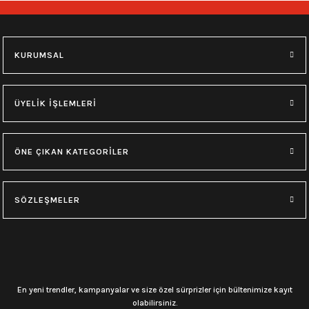
748,00
₺
748,00
₺
M
L
XL
M
L
XL
KURUMSAL
0.0 Puan - Yorum
0.0 Puan - Yorum
Type O Negative Siyah Erkek Tişört
Korn Yıkamalı Over Size Tişört
ÜYELİK İŞLEMLERİ
599,00
₺
748,00
₺
ÖNE ÇIKAN KATEGORİLER
0.0 Puan - Yorum
0.0 Puan - Yorum
0.0 Puan - Yorum
SÖZLEŞMELER
Psychonaut 4 Siyah Erkek Tişört
Burzum Tişört
Motörhead Tişört
599,00
₺
594,00
₺
599,00
₺
L
M
XL
L
M
XL
L
M
XL
En yeni trendler, kampanyalar ve size özel sürprizler için bültenimize kayıt
olabilirsiniz.