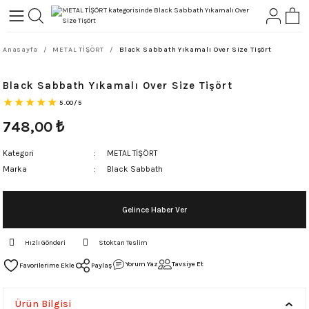
Geri Dön
Geri Dön
Anasayfa
METAL TİŞÖRT
Black Sabbath Yıkamalı Over Size Tişört
L-ROCK
TLER
Black Sabbath Yıkamalı Over Size Tişört
ört
5.00/5
748,00
₺
Kategori
METAL TİŞÖRT
Marka
Black Sabbath
Gelince Haber Ver
Hızlı Gönderi
Stoktan Teslim
Yorum Yaz
Tavsiye Et
Paylaş
Ürün Bilgisi