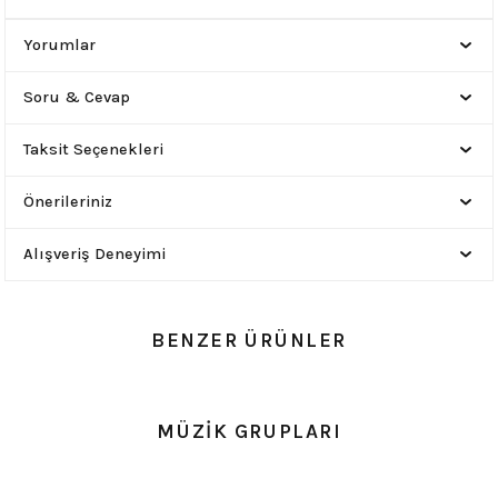
Yorumlar
Soru & Cevap
Taksit Seçenekleri
Önerileriniz
Alışveriş Deneyimi
BENZER ÜRÜNLER
0.0 Puan - Yorum
0.0 Puan - Yorum
MÜZİK GRUPLARI
Metallica All Over Beyaz Erkek Tişört
Him Yıkamalı Over Size Tişört