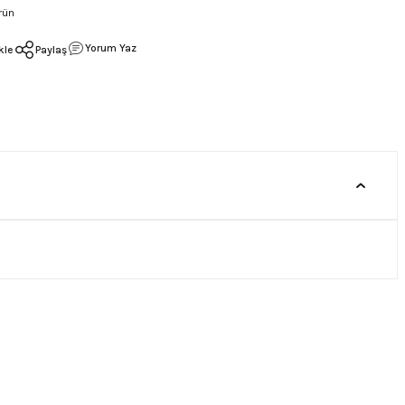
rün
Yorum Yaz
Paylaş
 Puan - Yorum
0.0 Puan - Yorum
ver Size Tişört
Psychonaut 4 Siyah Erkek Tişört
00
₺
599,00
₺