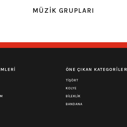
MÜZİK GRUPLARI
0.0 Puan - Yorum
0.0 Puan - 
Iron Maiden Tişört-Benjamin Breeg
Pink Floyd Tişört
594,00
₺
594,00
₺
EMLERİ
ÖNE ÇIKAN KATEGORİLE
TİŞÖRT
KOLYE
UM
BİLEKLİK
BANDANA