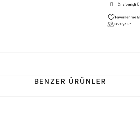
Önsiparişli Ü
Tavsiye Et
BENZER ÜRÜNLER
- Yorum
0.0 Puan - Yorum
0.0
e Tişört
Type O Negative Siyah Erkek Tişört
Korn Yıkamalı O
599,00
₺
748,