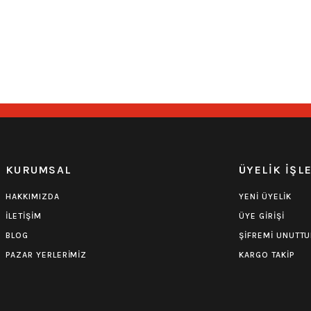
0.0 Puan - Yorum
0.0 Puan - Yorum
Burzum Tişört
Motörhead Tişört
594,00
₺
599,00
₺
KURUMSAL
ÜYELİK İŞL
HAKKIMIZDA
YENİ ÜYELİK
İLETİŞİM
ÜYE GİRİŞİ
BLOG
ŞİFREMİ UNUTT
PAZAR YERLERİMİZ
KARGO TAKİP