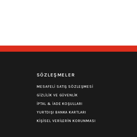
Yorum
0.0 Puan - Yorum
Nirvana Tişört
599,00
₺
R
SÖZLEŞMELER
MESAFELİ SATIŞ SÖZLEŞMESİ
GİZLİLİK VE GÜVENLİK
İPTAL & İADE KOŞULLARI
YURTDIŞI BANKA KARTLARI
KİŞİSEL VERİLERİN KORUNMASI