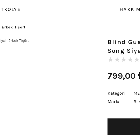
RT
KOLYE
HAKKIM
 Erkek Tişört
Blind Gua
Song Siy
799,00
Kategori
ME
Marka
Bli