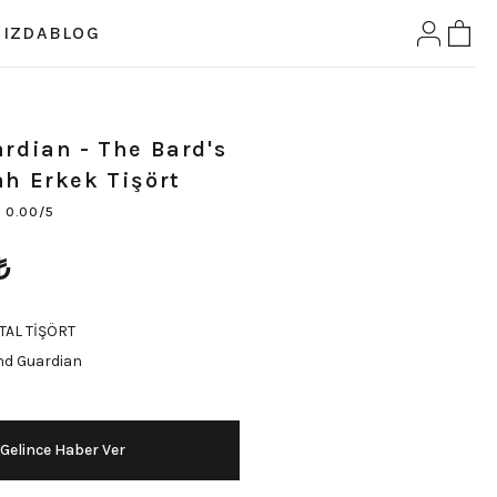
IZDA
BLOG
rdian - The Bard's
ah Erkek Tişört
0.00/5
₺
TAL TİŞÖRT
nd Guardian
Gelince Haber Ver