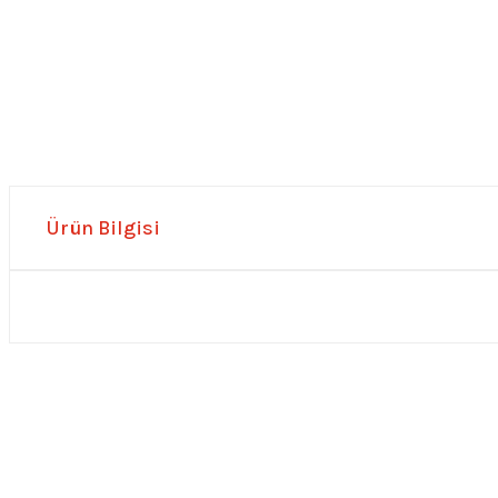
Ürün Bilgisi
0.0 Puan - Yorum
0.0 Puan 
Metallica All Over Beyaz Erkek Tişört
Him Yıkamalı Over Siz
748,00
₺
748,00
₺