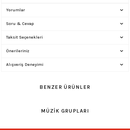
Yorumlar
Soru & Cevap
Taksit Seçenekleri
Önerileriniz
Alışveriş Deneyimi
BENZER ÜRÜNLER
0.0 Puan - 0 Yorum
0.0 Puan - 0 Yorum
MÜZİK GRUPLARI
Çok Amaçlı Bandana-Opeth
Loco Active-Led Zeppelin