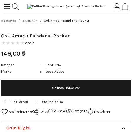
Geri Dön
Geri Dön
Anasayfa
BANDANA
Çok Amaçlı Bandana-Rocker
L-ROCK
TLER
Çok Amaçlı Bandana-Rocker
ört
0.00/5
149,00
₺
Kategori
BANDANA
Marka
Loco Active
Gelince Haber Ver
Hızlı Gönderi
Stoktan Teslim
Yorum Yaz
Tavsiye Et
Paylaş
Fiyat Alarmı
Ürün Bilgisi