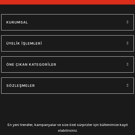
149,00
₺
149,00
₺
KURUMSAL
0.0 Puan - 0 Yorum
0.0 Puan - 0 Yorum
0.0 Puan - 0 Yorum
Loco Active-MetalRock
Loco Active-Black Sabbath
Loco Active-Ac/Dc
ÜYELİK İŞLEMLERİ
149,00
₺
149,00
₺
149,00
₺
ÖNE ÇIKAN KATEGORİLER
0.0 Puan - 0 Yorum
0.0 Puan - 0 Yorum
Çok Amaçlı Bandana-Kurt
Çok Amaçlı Bandana-Kurukafa(4)
SÖZLEŞMELER
149,00
₺
149,00
₺
0.0 Puan - 0 Yorum
0.0 Puan - 0 Yorum
En yeni trendler, kampanyalar ve size özel sürprizler için bültenimize kayıt
Çok Amaçlı Bandana-Kurukafa(3)
Çok Amaçlı Bandana-Kurukafa(2)
olabilirsiniz.