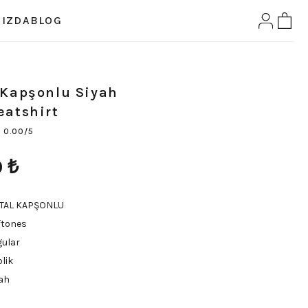
IZDA
BLOG
 Kapşonlu Siyah
eatshirt
0.00/5
0
₺
TAL KAPŞONLU
ftones
gular
plik
ah