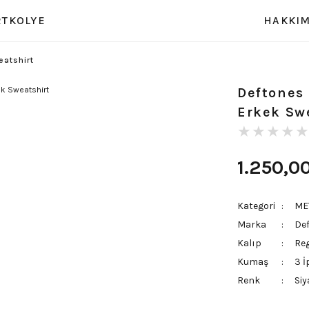
RT
KOLYE
HAKKIM
eatshirt
Deftones
Erkek Sw
1.250,0
Kategori
ME
Marka
De
Kalıp
Re
Kumaş
3 İ
Renk
Siy