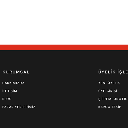
Guns n Roses Yıkamalı Kapşonlu Over Size Sweatshirt
1.250,00
₺
KURUMSAL
ÜYELİK İŞL
HAKKIMIZDA
YENİ ÜYELİK
İLETİŞİM
ÜYE GİRİŞİ
BLOG
ŞİFREMİ UNUTT
PAZAR YERLERİMİZ
KARGO TAKİP