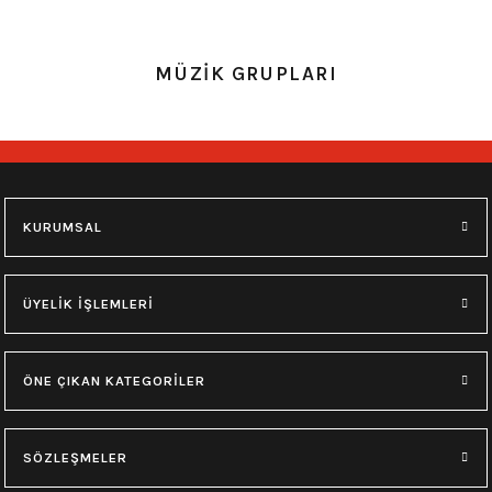
0.0 Puan - Yorum
0.0 Puan - Yorum
MÜZİK GRUPLARI
Metallica All Over Beyaz Erkek Tişört
Him Yıkamalı Over Size Tişört
748,00
₺
748,00
₺
M
L
XL
M
L
XL
KURUMSAL
0.0 Puan - Yorum
0.0 Puan - Yorum
Type O Negative Siyah Erkek Tişört
Korn Yıkamalı Over Size Tişört
ÜYELİK İŞLEMLERİ
599,00
₺
748,00
₺
ÖNE ÇIKAN KATEGORİLER
0.0 Puan - Yorum
0.0 Puan - Yorum
0.0 Puan - Yorum
SÖZLEŞMELER
Psychonaut 4 Siyah Erkek Tişört
Burzum Tişört
Motörhead Tişört