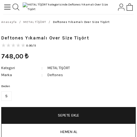
Geri Dön
Geri Dön
Anasayfa
METAL TİŞÖRT
Deftones Yıkamalı Over Size Tişört
L-ROCK
TLER
Deftones Yıkamalı Over Size Tişört
ört
0.00/5
748,00
₺
Kategori
METAL TİŞÖRT
Marka
Deftones
Beden
S
SEPETE EKLE
HEMEN AL