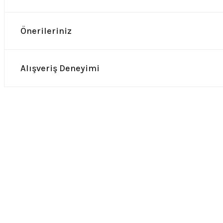
Önerileriniz
Alışveriş Deneyimi
0.0 Puan - Yorum
0.0 Puan - Yor
Guns n Roses Çocuk Tişört
Nirvana Kurt Cobain Çocuk Ti