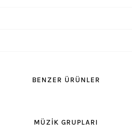
BENZER ÜRÜNLER
um
0.0 Puan - Yorum
0.0 Puan - Y
şört
Megadeth Çocuk Tişört
AC/DC Çocuk Tişört
MÜZİK GRUPLARI