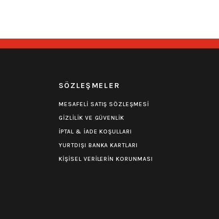
549,00
₺
R
SÖZLEŞMELER
MESAFELİ SATIŞ SÖZLEŞMESİ
GİZLİLİK VE GÜVENLİK
İPTAL & İADE KOŞULLARI
YURTDIŞI BANKA KARTLARI
KİŞİSEL VERİLERİN KORUNMASI