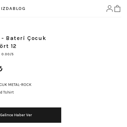
IZDA
BLOG
- Bateri Çocuk
ört 12
0.00/5
₺
CUK METAL-ROCK
d Tshirt
Gelince Haber Ver