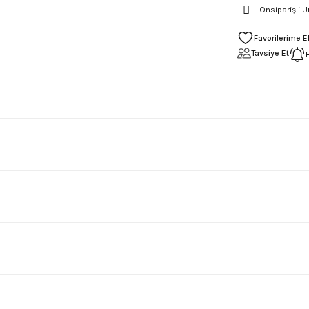
Önsiparişli Ü
Tavsiye Et