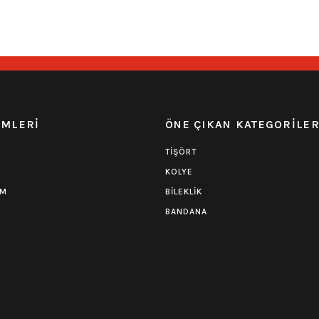
549,00
₺
549,00
₺
EMLERİ
ÖNE ÇIKAN KATEGORİLE
TİŞÖRT
KOLYE
UM
BİLEKLİK
BANDANA