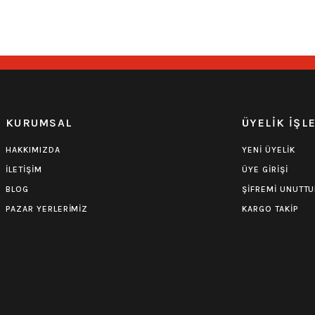
549,00
₺
549,00
₺
0.0 Puan - Yorum
Iron Maiden Çocuk Tişört
KURUMSAL
ÜYELİK İŞL
549,00
₺
HAKKIMIZDA
YENİ ÜYELİK
İLETİŞİM
ÜYE GİRİŞİ
BLOG
ŞİFREMİ UNUTT
PAZAR YERLERİMİZ
KARGO TAKİP