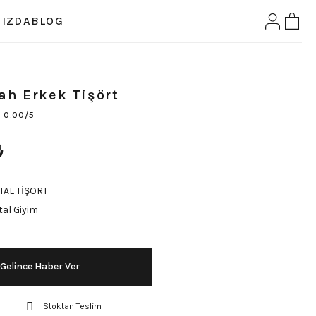
IZDA
BLOG
ah Erkek Tişört
0.00/5
₺
TAL TİŞÖRT
al Giyim
Gelince Haber Ver
Stoktan Teslim