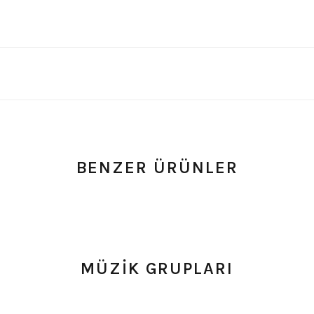
BENZER ÜRÜNLER
- Yorum
0.0 Puan - Yorum
0.0
e Tişört
Type O Negative Siyah Erkek Tişört
Korn Yıkamalı O
MÜZİK GRUPLARI
599,00
₺
748,