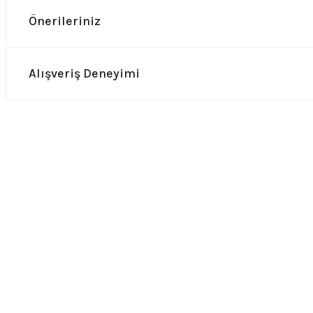
Önerileriniz
Alışveriş Deneyimi
0.0 Puan - Yorum
0.0 Puan 
Metallica All Over Beyaz Erkek Tişört
Him Yıkamalı Over Siz
748,00
₺
748,00
₺