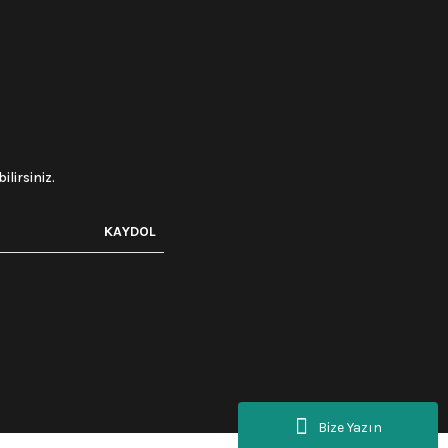
lirsiniz.
KAYDOL
Bize Yazın