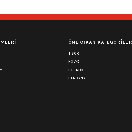
0.0 Puan - Yorum
0.0 Puan - 
Iron Maiden Tişört-Benjamin Breeg
Pink Floyd Tişört
EMLERİ
ÖNE ÇIKAN KATEGORİLE
594,00
₺
594,00
₺
TİŞÖRT
KOLYE
UM
BİLEKLİK
BANDANA