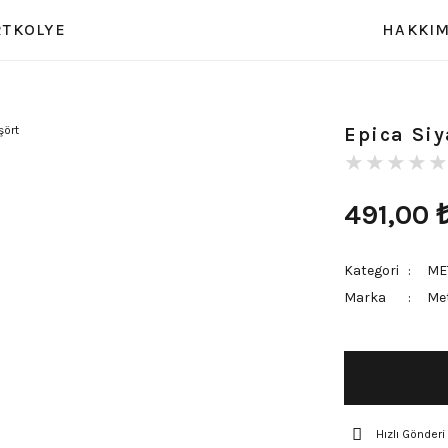
RT
KOLYE
HAKKIM
Epica Siy
491,00
Kategori
ME
Marka
Met
Hızlı Gönderi