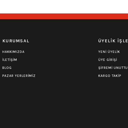
0.0 Puan - Yorum
0.0 Puan - Yorum
Burzum Tişört
Motörhead Tişört
KURUMSAL
ÜYELİK İŞL
594,00
₺
599,00
₺
HAKKIMIZDA
YENİ ÜYELİK
İLETİŞİM
ÜYE GİRİŞİ
BLOG
ŞİFREMİ UNUTT
PAZAR YERLERİMİZ
KARGO TAKİP