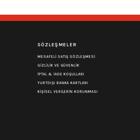
Yorum
0.0 Puan - Yorum
Nirvana Tişört
R
SÖZLEŞMELER
599,00
₺
MESAFELİ SATIŞ SÖZLEŞMESİ
GİZLİLİK VE GÜVENLİK
İPTAL & İADE KOŞULLARI
YURTDIŞI BANKA KARTLARI
KİŞİSEL VERİLERİN KORUNMASI