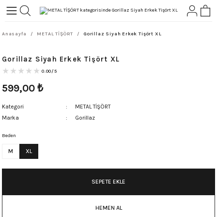
Geri Dön
Geri Dön
Anasayfa
METAL TİŞÖRT
Gorillaz Siyah Erkek Tişört XL
L-ROCK
TLER
Gorillaz Siyah Erkek Tişört XL
ört
0.00/5
599,00
₺
Kategori
METAL TİŞÖRT
Marka
Gorillaz
Beden
M
XL
SEPETE EKLE
HEMEN AL