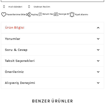
Hızlı Gönderi
Stoktan Teslim
Yorum Yaz
Tavsiye Et
Paylaş
Fiyat Alarmı
Ürün Bilgisi
Yorumlar
Soru & Cevap
Taksit Seçenekleri
Önerileriniz
Alışveriş Deneyimi
BENZER ÜRÜNLER