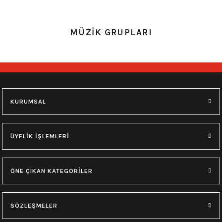
0.0 Puan - Yorum
0.0 Puan - Yorum
MÜZİK GRUPLARI
Metallica All Over Beyaz Erkek Tişört
Him Yıkamalı Over Size Tişört
748,00
₺
748,00
₺
M
L
XL
M
L
XL
KURUMSAL
0.0 Puan - Yorum
0.0 Puan - Yorum
Type O Negative Siyah Erkek Tişört
Korn Yıkamalı Over Size Tişört
ÜYELİK İŞLEMLERİ
599,00
₺
748,00
₺
ÖNE ÇIKAN KATEGORİLER
0.0 Puan - Yorum
0.0 Puan - Yorum
0.0 Puan - Yorum
SÖZLEŞMELER
Psychonaut 4 Siyah Erkek Tişört
Burzum Tişört
Motörhead Tişört