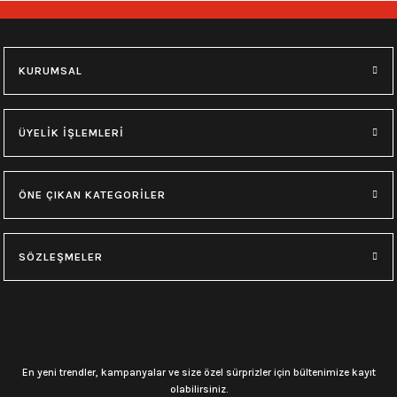
693,00
₺
M
XL
KURUMSAL
0.0 Puan - Yorum
Black Label Society Yıkamalı Over Size Kolsuz Tişört
ÜYELİK İŞLEMLERİ
693,00
₺
ÖNE ÇIKAN KATEGORİLER
M
L
XL
SÖZLEŞMELER
0.0 Puan - Yorum
Avenged Sevenfold Yıkamalı Over Size Kolsuz Tişört
693,00
₺
En yeni trendler, kampanyalar ve size özel sürprizler için bültenimize kayıt
M
L
XL
olabilirsiniz.