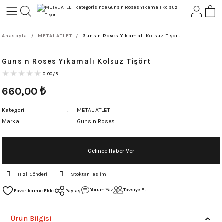
Geri Dön
Geri Dön
Anasayfa
METAL ATLET
Guns n Roses Yıkamalı Kolsuz Tişört
L-ROCK
TLER
Guns n Roses Yıkamalı Kolsuz Tişört
ört
0.00/5
660,00
₺
Kategori
METAL ATLET
Marka
Guns n Roses
Gelince Haber Ver
Hızlı Gönderi
Stoktan Teslim
Yorum Yaz
Tavsiye Et
Paylaş
Ürün Bilgisi