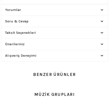
Yorumlar
Soru & Cevap
Taksit Seçenekleri
Önerileriniz
Alışveriş Deneyimi
BENZER ÜRÜNLER
0.0 Puan - Yorum
MÜZİK GRUPLARI
Ramsstein Yıkamalı Over Size Kolsuz Tişört