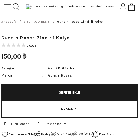
Geri Dön
Geri Dön
Anasayfa
GRUP KOLYELERİ
Guns n Roses Zincirli Kolye
L-ROCK
TLER
Guns n Roses Zincirli Kolye
ört
0.00/5
150,00
₺
Kategori
GRUP KOLYELERİ
Marka
Guns n Roses
SEPETE EKLE
HEMEN AL
Hızlı Gönderi
Stoktan Teslim
Yorum Yaz
Tavsiye Et
Paylaş
Fiyat Alarmı