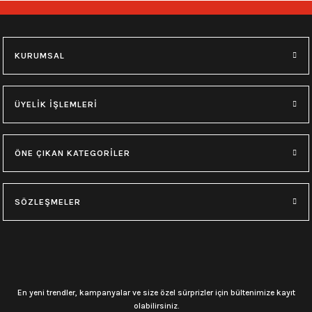
748,00
₺
748,00
₺
M
L
XL
M
L
XL
KURUMSAL
0.0 Puan - Yorum
0.0 Puan - Yorum
Type O Negative Siyah Erkek Tişört
Korn Yıkamalı Over Size Tişört
ÜYELİK İŞLEMLERİ
599,00
₺
748,00
₺
ÖNE ÇIKAN KATEGORİLER
0.0 Puan - Yorum
0.0 Puan - Yorum
0.0 Puan - Yorum
SÖZLEŞMELER
Psychonaut 4 Siyah Erkek Tişört
Burzum Tişört
Motörhead Tişört
599,00
₺
594,00
₺
599,00
₺
L
M
XL
L
M
XL
M
XL
En yeni trendler, kampanyalar ve size özel sürprizler için bültenimize kayıt
olabilirsiniz.