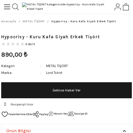
Geri Dön
Geri Dön
Anasayfa
METAL TİŞÖRT
Hypocrisy - Kuru Kafa Siyah Erkek Tişört
L-ROCK
TLER
Hypocrisy - Kuru Kafa Siyah Erkek Tişört
ört
0.00/5
890,00
₺
Kategori
METAL TİŞÖRT
Marka
Lord Tshirt
Gelince Haber Ver
Önsiparişli Ürün
Yorum Yaz
Tavsiye Et
Paylaş
Ürün Bilgisi