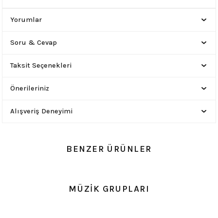
Yorumlar
Soru & Cevap
Taksit Seçenekleri
Önerileriniz
Alışveriş Deneyimi
BENZER ÜRÜNLER
0.0 Puan - Yorum
0.0 Puan - Yorum
MÜZİK GRUPLARI
Metallica All Over Beyaz Erkek Tişört
Him Yıkamalı Over Size Tişört