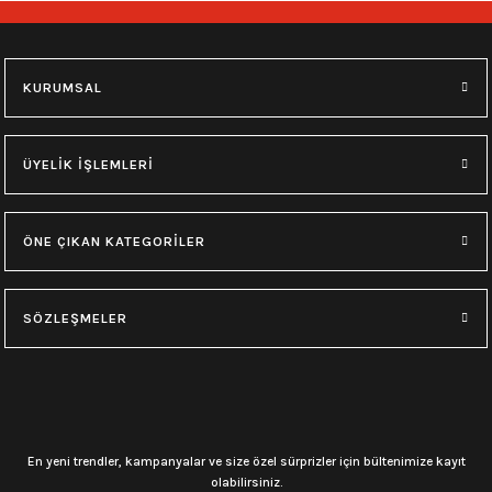
748,00
₺
748,00
₺
M
L
XL
M
L
XL
KURUMSAL
0.0 Puan - Yorum
0.0 Puan - Yorum
Type O Negative Siyah Erkek Tişört
Korn Yıkamalı Over Size Tişört
ÜYELİK İŞLEMLERİ
599,00
₺
748,00
₺
ÖNE ÇIKAN KATEGORİLER
0.0 Puan - Yorum
0.0 Puan - Yorum
0.0 Puan - Yorum
SÖZLEŞMELER
Psychonaut 4 Siyah Erkek Tişört
Burzum Tişört
Motörhead Tişört
599,00
₺
594,00
₺
599,00
₺
L
M
XL
L
M
XL
M
XL
En yeni trendler, kampanyalar ve size özel sürprizler için bültenimize kayıt
olabilirsiniz.