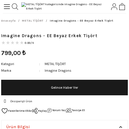
Geri Dön
Geri Dön
Anasayfa
METAL TİŞÖRT
Imagine Dragons - EE Beyaz Erkek Tişört
L-ROCK
TLER
Imagine Dragons - EE Beyaz Erkek Tişört
ört
0.00/5
799,00
₺
Kategori
METAL TİŞÖRT
Marka
Imagine Dragons
Gelince Haber Ver
Önsiparişli Ürün
Yorum Yaz
Tavsiye Et
Paylaş
Ürün Bilgisi