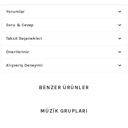
Yorumlar
Soru & Cevap
Taksit Seçenekleri
Önerileriniz
Alışveriş Deneyimi
BENZER ÜRÜNLER
0.0 Puan - Yorum
0.0 Puan - Yorum
MÜZİK GRUPLARI
Metallica All Over Beyaz Erkek Tişört
Him Yıkamalı Over Size Tişört