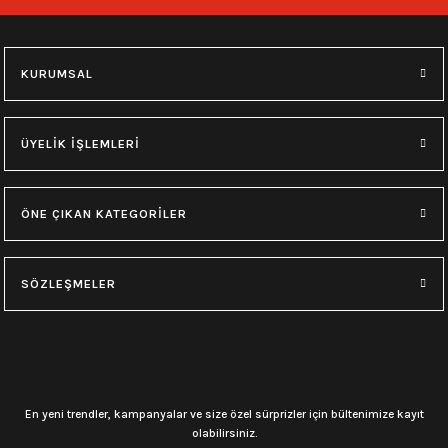
249,00
₺
249,00
₺
Hızlı Gönderi
Stoktan Teslim
Hızlı Gönderi
Stoktan Teslim
KURUMSAL
0.0 Puan - 0 Yorum
System of a Down Baskılı Siyah Cüzdan
ÜYELİK İŞLEMLERİ
249,00
₺
ÖNE ÇIKAN KATEGORİLER
Hızlı Gönderi
Stoktan Teslim
SÖZLEŞMELER
En yeni trendler, kampanyalar ve size özel sürprizler için bültenimize kayıt
olabilirsiniz.