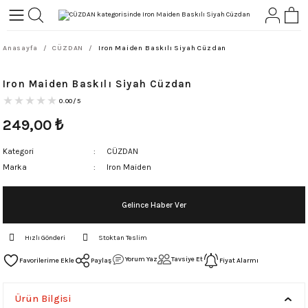
Geri Dön
Geri Dön
Anasayfa
CÜZDAN
Iron Maiden Baskılı Siyah Cüzdan
L-ROCK
TLER
Iron Maiden Baskılı Siyah Cüzdan
ört
0.00/5
249,00
₺
Kategori
CÜZDAN
Marka
Iron Maiden
Gelince Haber Ver
Hızlı Gönderi
Stoktan Teslim
Yorum Yaz
Tavsiye Et
Paylaş
Fiyat Alarmı
Ürün Bilgisi