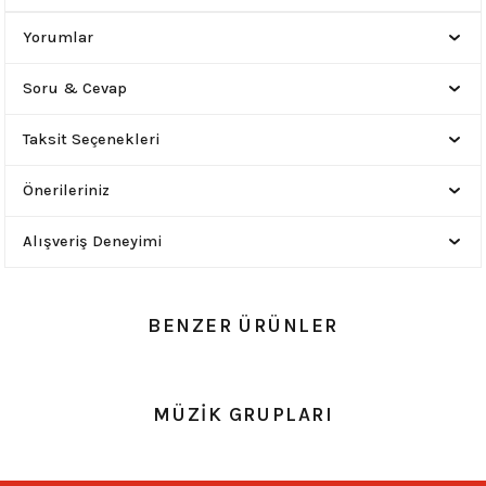
Yorumlar
Soru & Cevap
Taksit Seçenekleri
Önerileriniz
Alışveriş Deneyimi
BENZER ÜRÜNLER
0.0 Puan - 0 Yorum
0.0 Puan - 0 Yorum
MÜZİK GRUPLARI
Metallica Baskılı Siyah Cüzdan
Nirvana Baskılı Siyah Cüzdan