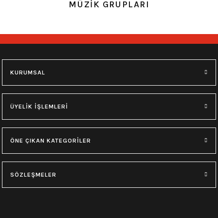
MÜZİK GRUPLARI
Guns n Roses Yıkamalı Kapşonlu Over Size Sweatshirt
1.250,00
₺
L
M
S
KURUMSAL
ÜYELİK İŞLEMLERİ
ÖNE ÇIKAN KATEGORİLER
SÖZLEŞMELER