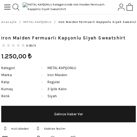
Geri Dön
Geri Dön
Anasayfa
METAL KAPŞONLU
Iron Maiden Fermuarlı Kapşonlu Siyah Sweatsh
L-ROCK
TLER
Iron Maiden Fermuarlı Kapşonlu Siyah Sweatshirt
ört
0.00/5
1.250,00
₺
Kategori
METAL KAPŞONLU
Marka
Iron Maiden
Kalıp
Regular
Kumaş
3 İplik Kalın
Renk
Siyah
Gelince Haber Ver
Hızlı Gönderi
Stoktan Teslim