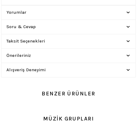
Yorumlar
Soru & Cevap
Taksit Seçenekleri
Önerileriniz
Alışveriş Deneyimi
BENZER ÜRÜNLER
0.0 Puan - Yorum
0.0 Puan - Yorum
MÜZİK GRUPLARI
Metallica All Over Beyaz Erkek Tişört
Him Yıkamalı Over Size Tişört