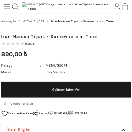
Geri Dön
Geri Dön
Anasayfa
METAL TİŞÖRT
Iron Maiden Tişört - Somewhere in Time
L-ROCK
TLER
Iron Maiden Tişört - Somewhere in Time
ört
0.00/5
890,00
₺
Kategori
METAL TİŞÖRT
Marka
Iron Maiden
Gelince Haber Ver
Önsiparişli Ürün
Yorum Yaz
Tavsiye Et
Paylaş
Ürün Bilgisi