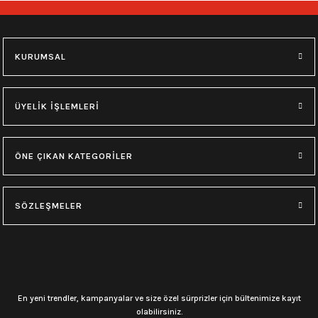
748,00
₺
748,00
₺
M
L
XL
M
L
XL
KURUMSAL
0.0 Puan - Yorum
0.0 Puan - Yorum
Type O Negative Siyah Erkek Tişört
Korn Yıkamalı Over Size Tişört
ÜYELİK İŞLEMLERİ
599,00
₺
748,00
₺
ÖNE ÇIKAN KATEGORİLER
0.0 Puan - Yorum
0.0 Puan - Yorum
0.0 Puan - Yorum
SÖZLEŞMELER
Psychonaut 4 Siyah Erkek Tişört
Burzum Tişört
Motörhead Tişört
599,00
₺
594,00
₺
599,00
₺
L
M
XL
L
M
XL
M
XL
En yeni trendler, kampanyalar ve size özel sürprizler için bültenimize kayıt
olabilirsiniz.