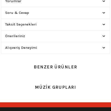
Yorumlar
Soru & Cevap
Taksit Seçenekleri
Önerileriniz
Alışveriş Deneyimi
BENZER ÜRÜNLER
0.0 Puan - Yorum
0.0 Puan - Yorum
MÜZİK GRUPLARI
Metallica All Over Beyaz Erkek Tişört
Him Yıkamalı Over Size Tişört
748,00
₺
748,00
₺