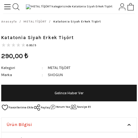
Geri Dön
Geri Dön
Anasayfa
METAL TİŞÖRT
Katatonia Siyah Erkek Tişört
L-ROCK
TLER
Katatonia Siyah Erkek Tişört
ört
0.00/5
290,00
₺
Kategori
METAL TİŞÖRT
Marka
SHOGUN
Gelince Haber Ver
Yorum Yaz
Tavsiye Et
Paylaş
Ürün Bilgisi