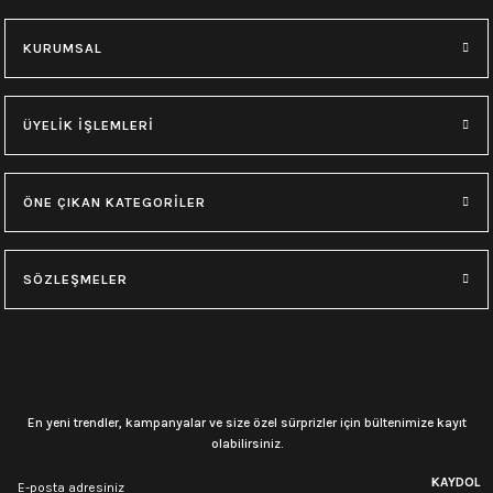
M
L
XL
M
L
XL
KURUMSAL
0.0 Puan - Yorum
0.0 Puan - Yorum
Type O Negative Siyah Erkek Tişört
Korn Yıkamalı Over Size Tişört
ÜYELİK İŞLEMLERİ
599,00
₺
748,00
₺
ÖNE ÇIKAN KATEGORİLER
0.0 Puan - Yorum
0.0 Puan - Yorum
0.0 Puan - Yorum
SÖZLEŞMELER
Psychonaut 4 Siyah Erkek Tişört
Burzum Tişört
Motörhead Tişört
599,00
₺
594,00
₺
599,00
₺
L
M
XL
L
M
XL
L
M
XL
En yeni trendler, kampanyalar ve size özel sürprizler için bültenimize kayıt
olabilirsiniz.
0.0 Puan - Yorum
0.0 Puan - Yorum
0.0 Puan - Yorum
KAYDOL