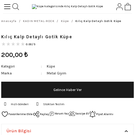
Geri Dön
Geri Dön
Anasayfa
KADIN METAL-ROCK
Küpe
Kılıç Kalp Detaylı Gotik Küpe
L-ROCK
TLER
Kılıç Kalp Detaylı Gotik Küpe
ört
0.00/5
200,00
₺
Kategori
Küpe
Marka
Metal Giyim
Gelince Haber Ver
Hızlı Gönderi
Stoktan Teslim
Yorum Yaz
Tavsiye Et
Paylaş
Fiyat Alarmı
Ürün Bilgisi