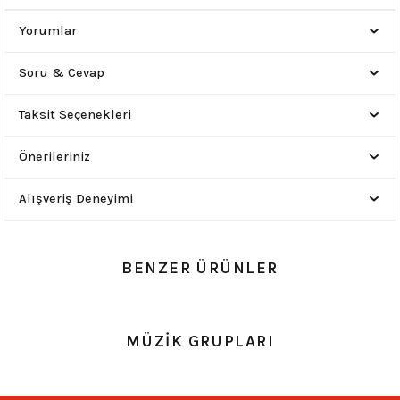
Yorumlar
Soru & Cevap
Taksit Seçenekleri
Önerileriniz
Alışveriş Deneyimi
BENZER ÜRÜNLER
YENİ
0.0 Puan - 0 Yorum
0.0 Puan - 0 Yorum
MÜZİK GRUPLARI
Him Heartagram Haç Küpe
Kurukafa Zincir Küpe