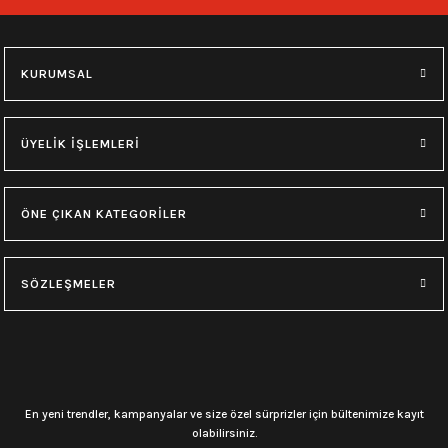
150,00
₺
150,00
₺
Hızlı Gönderi
Stoktan Teslim
KURUMSAL
0.0 Puan - 0 Yorum
0.0 Puan - 0 Yorum
Gül ve Göz Detaylı Kırmızı Gotik Kalp Küpe
Haç Detaylı Kırmızı Kalp Küpe
ÜYELİK İŞLEMLERİ
180,00
₺
150,00
₺
ÖNE ÇIKAN KATEGORİLER
0.0 Puan - 0 Yorum
0.0 Puan - 0 Yorum
SÖZLEŞMELER
Ankh Sembolü Siyah Küpe
Pentagram Küpe
150,00
₺
150,00
₺
Hızlı Gönderi
Stoktan Teslim
En yeni trendler, kampanyalar ve size özel sürprizler için bültenimize kayıt
olabilirsiniz.