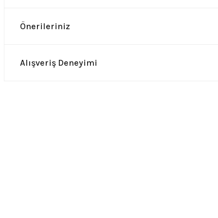
Önerileriniz
Alışveriş Deneyimi
0.0 Puan - 0 Yorum
0.0 Puan -
8 Uzun Spayklı İnce Deri Bileklik
Spayklı Kalın Bilekli