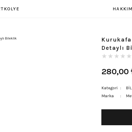
RT
KOLYE
HAKKIM
Kurukafa
Detaylı B
280,00
Kategori
Bİ
Marka
Met