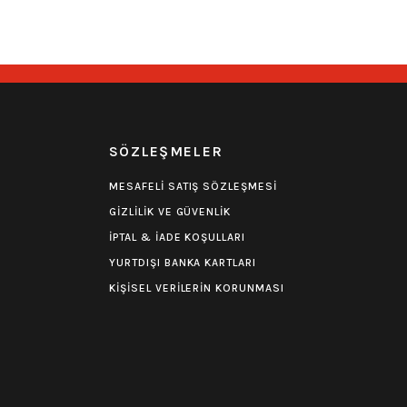
190,00
₺
249,00
₺
deri
Stoktan Teslim
Hızlı Gönderi
Stoktan Teslim
0.0 Puan - 0 Yorum
rukafa Detaylı Bileklik
R
SÖZLEŞMELER
190,00
₺
MESAFELİ SATIŞ SÖZLEŞMESİ
GİZLİLİK VE GÜVENLİK
eri
Stoktan Teslim
İPTAL & İADE KOŞULLARI
YURTDIŞI BANKA KARTLARI
KİŞİSEL VERİLERİN KORUNMASI