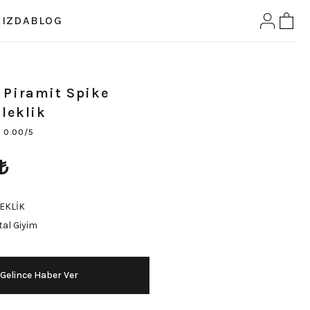
IZDA
BLOG
 Piramit Spike
ileklik
0.00/5
₺
LEKLİK
al Giyim
Gelince Haber Ver