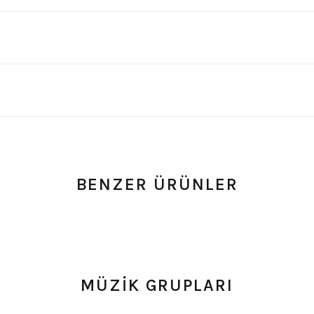
BENZER ÜRÜNLER
 0 Yorum
0.0 Puan - 0 Yorum
k (28)
Yıldız Detaylı İnce Suni Deri Bileklik
Sol Anah
MÜZİK GRUPLARI