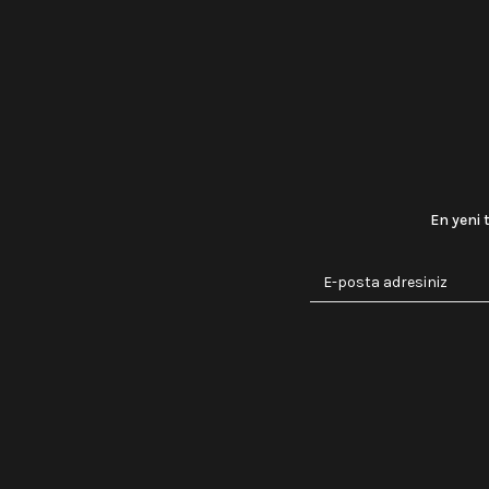
Hızlı Gönderi
Stoktan Teslim
En yeni 