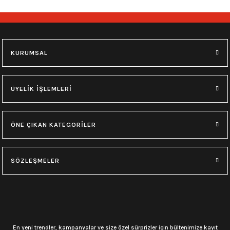
748,00
₺
748,00
₺
M
L
XL
M
L
XL
KURUMSAL
0.0 Puan - Yorum
0.0 Puan - Yorum
Type O Negative Siyah Erkek Tişört
Korn Yıkamalı Over Size Tişört
ÜYELİK İŞLEMLERİ
599,00
₺
748,00
₺
ÖNE ÇIKAN KATEGORİLER
0.0 Puan - Yorum
0.0 Puan - Yorum
0.0 Puan - Yorum
SÖZLEŞMELER
Psychonaut 4 Siyah Erkek Tişört
Burzum Tişört
Motörhead Tişört
599,00
₺
594,00
₺
599,00
₺
L
M
XL
L
M
XL
M
XL
En yeni trendler, kampanyalar ve size özel sürprizler için bültenimize kayıt