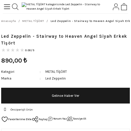
Geri Dön
Geri Dön
Anasayfa
METAL TİŞÖRT
Led Zeppelin - Stairway to Heaven Angel Siyah Erk
L-ROCK
TLER
Led Zeppelin - Stairway to Heaven Angel Siyah Erkek
ört
Tişört
0.00/5
890,00
₺
Kategori
METAL TİŞÖRT
Marka
Led Zeppelin
Gelince Haber Ver
Önsiparişli Ürün
Yorum Yaz
Tavsiye Et
Paylaş