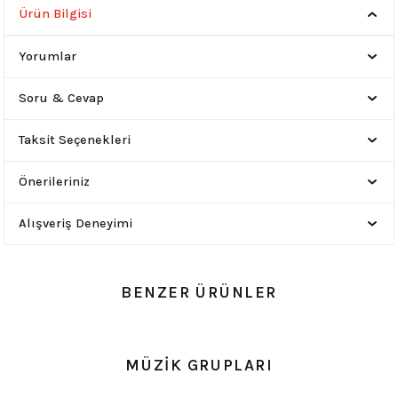
Ürün Bilgisi
Yorumlar
Soru & Cevap
Taksit Seçenekleri
Önerileriniz
Alışveriş Deneyimi
BENZER ÜRÜNLER
0.0 Puan - Yorum
0.0 Puan - Yorum
MÜZİK GRUPLARI
Metallica All Over Beyaz Erkek Tişört
Him Yıkamalı Over Size Tişört