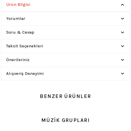
Ürün Bilgisi
Yorumlar
Soru & Cevap
Taksit Seçenekleri
Önerileriniz
Alışveriş Deneyimi
BENZER ÜRÜNLER
0.0 Puan - Yorum
0.0 Puan - Yorum
MÜZİK GRUPLARI
Metallica All Over Beyaz Erkek Tişört
Him Yıkamalı Over Size Tişört