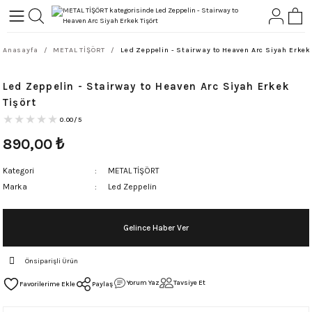
Geri Dön
Geri Dön
Anasayfa
METAL TİŞÖRT
Led Zeppelin - Stairway to Heaven Arc Siyah Erkek 
L-ROCK
TLER
Led Zeppelin - Stairway to Heaven Arc Siyah Erkek
ört
Tişört
0.00/5
890,00
₺
Kategori
METAL TİŞÖRT
Marka
Led Zeppelin
Gelince Haber Ver
Önsiparişli Ürün
Yorum Yaz
Tavsiye Et
Paylaş