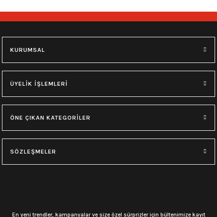
748,00
₺
748,00
₺
M
L
XL
M
L
XL
KURUMSAL
0.0 Puan - Yorum
0.0 Puan - Yorum
Type O Negative Siyah Erkek Tişört
Korn Yıkamalı Over Size Tişört
ÜYELİK İŞLEMLERİ
599,00
₺
748,00
₺
ÖNE ÇIKAN KATEGORİLER
0.0 Puan - Yorum
0.0 Puan - Yorum
0.0 Puan - Yorum
SÖZLEŞMELER
Psychonaut 4 Siyah Erkek Tişört
Burzum Tişört
Motörhead Tişört
599,00
₺
594,00
₺
599,00
₺
L
M
XL
L
M
XL
L
M
XL
En yeni trendler, kampanyalar ve size özel sürprizler için bültenimize kayıt