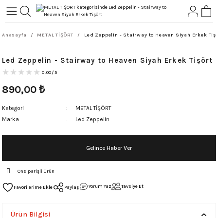
Geri Dön
Geri Dön
Anasayfa
METAL TİŞÖRT
Led Zeppelin - Stairway to Heaven Siyah Erkek Tiş
L-ROCK
TLER
Led Zeppelin - Stairway to Heaven Siyah Erkek Tişört
ört
0.00/5
890,00
₺
Kategori
METAL TİŞÖRT
Marka
Led Zeppelin
Gelince Haber Ver
Önsiparişli Ürün
Yorum Yaz
Tavsiye Et
Paylaş
Ürün Bilgisi