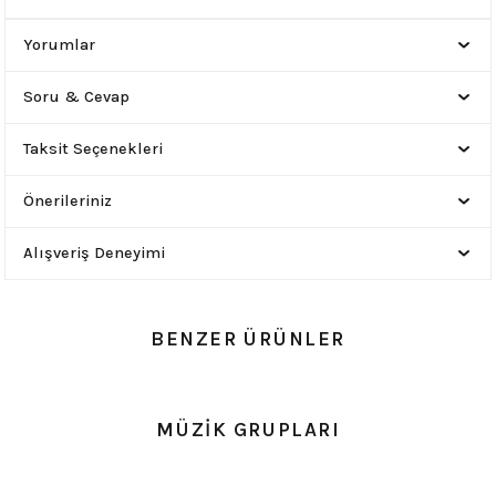
Yorumlar
Soru & Cevap
Taksit Seçenekleri
Önerileriniz
Alışveriş Deneyimi
BENZER ÜRÜNLER
0.0 Puan - Yorum
0.0 Puan - Yorum
MÜZİK GRUPLARI
Metallica All Over Beyaz Erkek Tişört
Him Yıkamalı Over Size Tişört