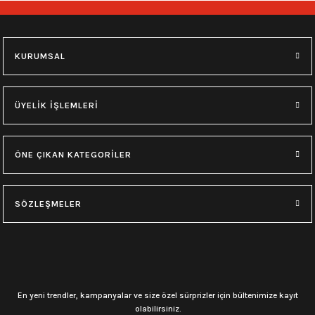
748,00
₺
748,00
₺
M
L
XL
M
L
XL
KURUMSAL
0.0 Puan - Yorum
0.0 Puan - Yorum
Type O Negative Siyah Erkek Tişört
Korn Yıkamalı Over Size Tişört
ÜYELİK İŞLEMLERİ
599,00
₺
748,00
₺
ÖNE ÇIKAN KATEGORİLER
0.0 Puan - Yorum
0.0 Puan - Yorum
0.0 Puan - Yorum
SÖZLEŞMELER
Psychonaut 4 Siyah Erkek Tişört
Burzum Tişört
Motörhead Tişört
599,00
₺
594,00
₺
599,00
₺
L
M
XL
L
M
XL
M
XL
En yeni trendler, kampanyalar ve size özel sürprizler için bültenimize kayıt
olabilirsiniz.