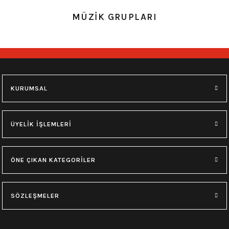
0.0 Puan - Yorum
0.0 Puan - Yorum
MÜZİK GRUPLARI
Metallica All Over Beyaz Erkek Tişört
Him Yıkamalı Over Size Tişört
748,00
₺
748,00
₺
M
L
XL
M
L
XL
KURUMSAL
0.0 Puan - Yorum
0.0 Puan - Yorum
Type O Negative Siyah Erkek Tişört
Korn Yıkamalı Over Size Tişört
ÜYELİK İŞLEMLERİ
599,00
₺
748,00
₺
ÖNE ÇIKAN KATEGORİLER
0.0 Puan - Yorum
0.0 Puan - Yorum
0.0 Puan - Yorum
SÖZLEŞMELER
Psychonaut 4 Siyah Erkek Tişört
Burzum Tişört
Motörhead Tişört