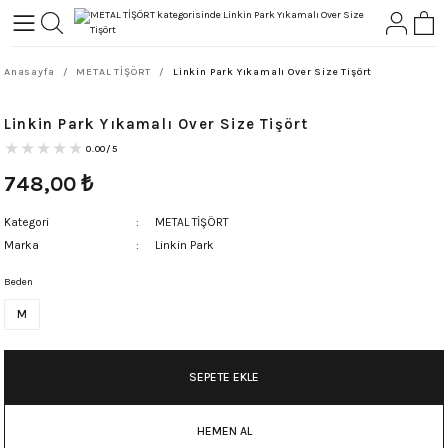
Geri Dön
Geri Dön
Anasayfa
METAL TİŞÖRT
Linkin Park Yıkamalı Over Size Tişört
L-ROCK
TLER
Linkin Park Yıkamalı Over Size Tişört
ört
0.00/5
748,00
₺
Kategori
METAL TİŞÖRT
Marka
Linkin Park
Beden
M
SEPETE EKLE
HEMEN AL