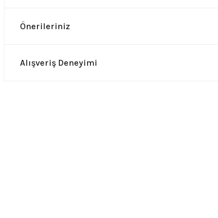
Önerileriniz
Alışveriş Deneyimi
0.0 Puan - 0 Yorum
0.0 Puan -
Metallica Baskılı Siyah Cüzdan
Nirvana Baskılı Siya