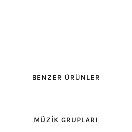
BENZER ÜRÜNLER
 0 Yorum
0.0 Puan - 0 Yorum
h Cüzdan
System of a Down Baskılı Siyah Cüzdan
MÜZİK GRUPLARI