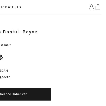
IZDA
BLOG
 Baskılı Beyaz
0.00/5
₺
ZDAN
gadeth
Gelince Haber Ver