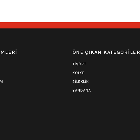
249,00
₺
toktan Teslim
Hızlı Gönderi
Stoktan Teslim
EMLERİ
ÖNE ÇIKAN KATEGORİLE
TİŞÖRT
KOLYE
UM
BİLEKLİK
BANDANA